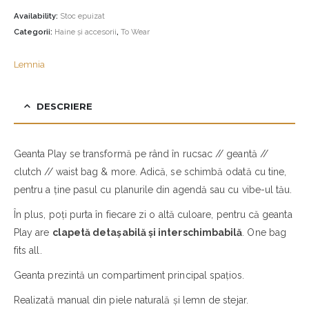
Availability:
Stoc epuizat
Categorii:
Haine și accesorii
,
To Wear
Lemnia
DESCRIERE
Geanta Play se transformă pe rând în rucsac // geantă //
clutch // waist bag & more. Adică, se schimbă odată cu tine,
pentru a ține pasul cu planurile din agendă sau cu vibe-ul tău.
În plus, poți purta în fiecare zi o altă culoare, pentru că geanta
Play are
clapetă detașabilă și interschimbabilă
. One bag
fits all.
Geanta prezintă un compartiment principal spațios.
Realizată manual din piele naturală și lemn de stejar.