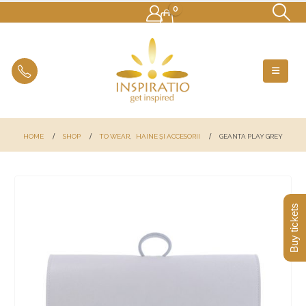
0
HOME
SHOP
TO WEAR
,
HAINE ȘI ACCESORII
GEANTA PLAY GREY
Buy tickets