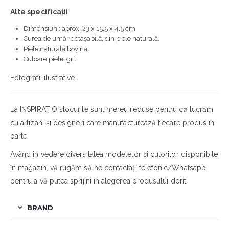
Alte specificații
Dimensiuni: aprox. 23 x 15.5 x 4.5 cm
Curea de umăr detașabilă, din piele naturală.
Piele naturală bovină.
Culoare piele: gri.
Fotografii ilustrative.
La INSPIRATIO stocurile sunt mereu reduse pentru că lucrăm
cu artizani și designeri care manufacturează fiecare produs în
parte.
Având în vedere diversitatea modelelor și culorilor disponibile
în magazin, vă rugăm să ne contactați telefonic/Whatsapp
pentru a vă putea sprijini în alegerea produsului dorit.
BRAND