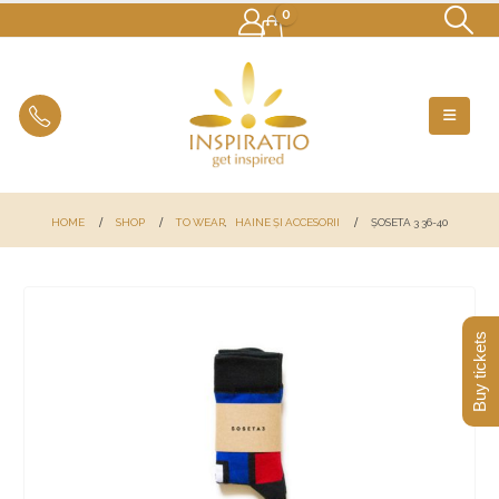
0
HOME
SHOP
TO WEAR
,
HAINE ȘI ACCESORII
ȘOSETA 3 36-40
Buy tickets