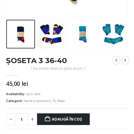
ȘOSETA 3 36-40
( Nu există recenzii până acum. )
45,00
lei
Availability:
19 în stoc
Categorii:
Haine și accesorii
,
To Wear
ADAUGĂ ÎN COȘ