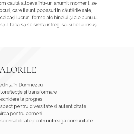
e om caută altceva într-un anumit moment, se
curi, care îi sunt popasuri în căutările sale,
eleași lucruri, forme ale binelui și ale bunului.
ă-l facă să se simtă întreg, să-și fie lui însuși
ALORILE
edința în Dumnezeu
toreflecție și transformare
schidere la progres
spect pentru diversitate și autenticitate
birea pentru oameni
sponsabilitate pentru întreaga comunitate