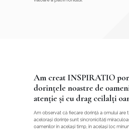
Am creat INSPIRATIO porn
dorințele noastre de oameni
atenție și cu drag ceilalți o
Am observat că fiecare dorință a omului are tim
acelorași dorințe sunt sincronicități miraculoas
oamenilor în același timp, în același loc minun