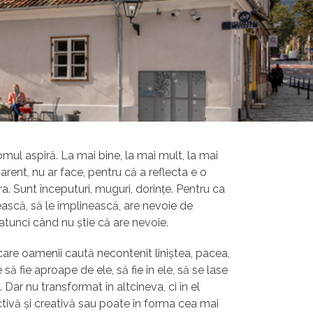
omul aspiră. La mai bine, la mai mult, la mai
arent, nu ar face, pentru că a reflecta e o
. Sunt începuturi, muguri, dorințe. Pentru ca
orească, să le împlinească, are nevoie de
r atunci când nu știe că are nevoie.
are oamenii caută necontenit liniștea, pacea,
ă fie aproape de ele, să fie în ele, să se lase
. Dar nu transformat în altcineva, ci în el
activă și creativă sau poate în forma cea mai