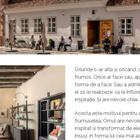
Oriunde s-ar afla și oricând, 
frumos. Orice ar face sau, ap
formă de a face. Sau a admira
el să le realizeze, să le înfl
inspirație. Și are nevoie chia
Acesta este motivul pentru c
frumusețea. Omul are nevoie s
inspirat și transformat de ele
însuși, în forma lui cea mai 