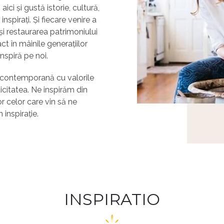
ici și gustă istorie, cultură,
inspirați. Și fiecare venire a
și restaurarea patrimoniului
ct în mâinile generațiilor
inspiră pe noi.
a contemporană cu valorile
icitatea. Ne inspirăm din
r celor care vin să ne
 inspirație.
INSPIRATIO