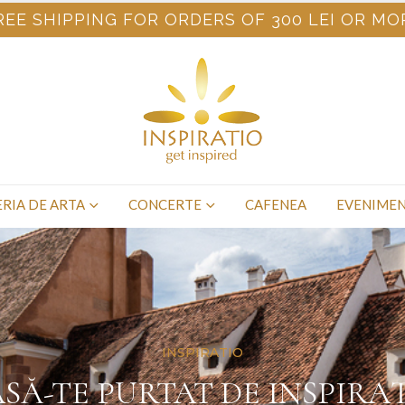
REE SHIPPING FOR ORDERS OF 300 LEI OR MO
RIA DE ARTA
CONCERTE
CAFENEA
EVENIME
INSPIRATIO
SĂ-TE PURTAT DE INSPIRA