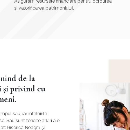
Asigurăm resursele financiare pentru ocrotirea
și valorificarea patrimoniului.
ind de la
 și privind cu
ameni.
pul său, iar întâlnirile
e. Sau sunt fericite aflări ale
at: Biserica Neagră și