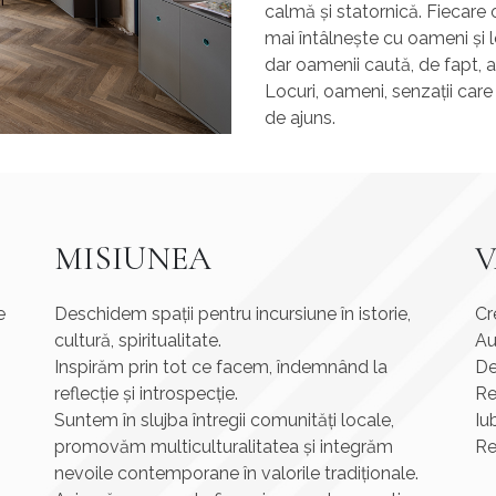
calmă și statornică. Fiecar
mai întâlnește cu oameni și lo
dar oamenii caută, de fapt, ac
Locuri, oameni, senzații care s
de ajuns.
MISIUNEA
V
e
Deschidem spații pentru incursiune în istorie,
Cr
cultură, spiritualitate.
Au
Inspirăm prin tot ce facem, îndemnând la
De
reflecție și introspecție.
Re
Suntem în slujba întregii comunități locale,
Iu
promovăm multiculturalitatea și integrăm
Re
nevoile contemporane în valorile tradiționale.