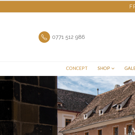
F
0771 512 986
CONCEPT
SHOP
GALE
LA