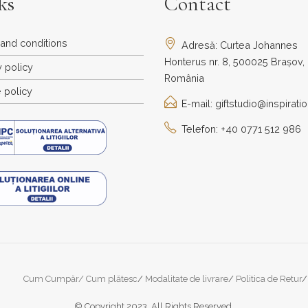
ks
Contact
and conditions
Adresă: Curtea Johannes
Honterus nr. 8, 500025 Brașov,
y policy
România
 policy
E-mail: giftstudio@inspiratio
Telefon: +40 0771 512 986
Cum Cumpăr/ Cum plătesc
Modalitate de livrare
Politica de Retur
© Copyright 2023. All Rights Reserved.