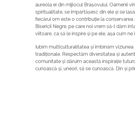
aureola ei din mijlocul Brașovului. Oamenii vin a
spiritualitate, se împărtășesc din ele și se lasă 
fiecărui om este o contribuție la conservarea 
Bisericii Negre, pe care noi vrem să-l dăm inta
viitoare, ca să le inspire și pe ele, așa cum ne 
Iubim multiculturalitatea și îmbinăm viziune
tradiționale. Respectăm diversitatea și autent
comunitate și dăruim această inspirație tuturo
cunoască și, uneori, să se cunoască. Din și prin