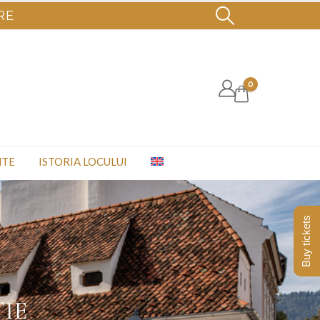
RE
0
NTE
ISTORIA LOCULUI
Buy tickets
ȚIE