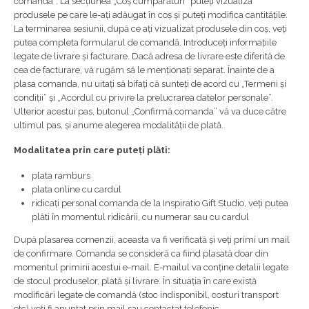
comanda”. La secțiunea „Coș cumpărături” puteți vizualiza
produsele pe care le-ați adăugat în coș și puteți modifica cantitățile.
La terminarea sesiunii, după ce ați vizualizat produsele din coș, veți
putea completa formularul de comandă. Introduceți informațiile
legate de livrare și facturare. Dacă adresa de livrare este diferită de
cea de facturare, vă rugăm să le menționați separat. Înainte de a
plasa comanda, nu uitați să bifați că sunteți de acord cu „Termeni și
condiții” și „Acordul cu privire la prelucrarea datelor personale”.
Ulterior acestui pas, butonul „Confirmă comanda” vă va duce către
ultimul pas, și anume alegerea modalității de plată.
Modalitatea prin care puteți plăti:
plata ramburs
plata online cu cardul
ridicați personal comanda de la Inspiratio Gift Studio, veți putea
plăti în momentul ridicării, cu numerar sau cu cardul
După plasarea comenzii, aceasta va fi verificată și veți primi un mail
de confirmare. Comanda se consideră ca fiind plasată doar din
momentul primirii acestui e-mail. E-mailul va conține detalii legate
de stocul produselor, plată și livrare. În situația în care există
modificări legate de comandă (stoc indisponibil, costuri transport
etc) veți fi anunțat prin mail sau contactat telefonic.