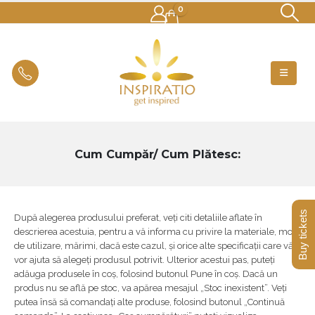
0
Cum Cumpăr/ Cum Plătesc:
Buy tickets
După alegerea produsului preferat, veți citi detaliile aflate în
descrierea acestuia, pentru a vă informa cu privire la materiale, mod
de utilizare, mărimi, dacă este cazul, și orice alte specificații care vă
vor ajuta să alegeți produsul potrivit. Ulterior acestui pas, puteți
adăuga produsele în coș, folosind butonul Pune în coș. Dacă un
produs nu se află pe stoc, va apărea mesajul „Stoc inexistent”. Veți
putea însă să comandați alte produse, folosind butonul „Continuă