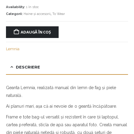
Availability:
1 în stoc
Categorii:
Haine și accesorii
,
To Wear
ADAUGĂ ÎN COȘ
Lemnia
DESCRIERE
Geanta Lemnia, realizată manual din lemn de fag și piele
naturală.
Ai planuri mari, așa că ai nevoie de o geantă încăpătoare.
Frame
e tote bag-ul versatil și rezistent în care ții laptopul,
cartea preferată, sticla de apă sau aparatul foto. Creată manual
din piele naturală netedă și robustă, cu două seturi de