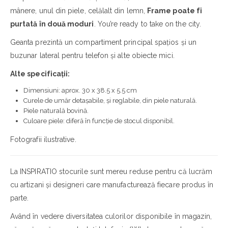
mânere, unul din piele, celălalt din lemn,
Frame
poate fi
purtată în două moduri
. You’re ready to take on the city.
Geanta prezintă un compartiment principal spațios și un
buzunar lateral pentru telefon și alte obiecte mici.
Alte specificații:
Dimensiuni: aprox. 30 x 38.5 x 5.5 cm
Curele de umăr detașabile, și reglabile, din piele naturală.
Piele naturală bovină.
Culoare piele: diferă în funcție de stocul disponibil.
Fotografii ilustrative.
La INSPIRATIO stocurile sunt mereu reduse pentru că lucrăm
cu artizani și designeri care manufacturează fiecare produs în
parte.
Având în vedere diversitatea culorilor disponibile în magazin,