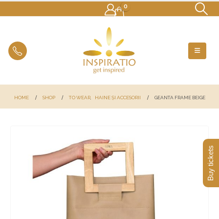
0
HOME
SHOP
TO WEAR
,
HAINE ȘI ACCESORII
GEANTA FRAME BEIGE
Buy tickets