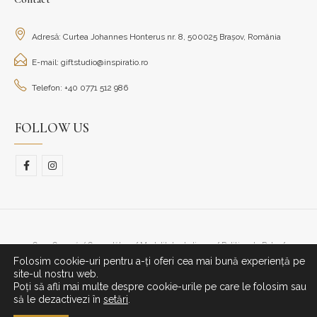
Adresă: Curtea Johannes Honterus nr. 8, 500025 Brașov, România
E-mail: giftstudio@inspiratio.ro
Telefon: +40 0771 512 986
FOLLOW US
Cum Cumpăr/ Cum plătesc
Modalitate de livrare
Politica de Retur
Folosim cookie-uri pentru a-ți oferi cea mai bună experiență pe
© Copyright 2023. All Rights Reserved.
site-ul nostru web.
Poți să afli mai multe despre cookie-urile pe care le folosim sau
să le dezactivezi în
setări
.