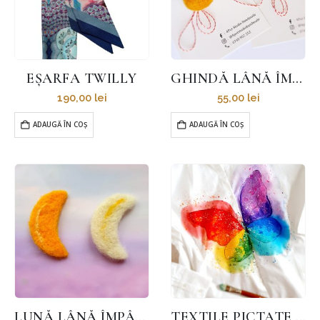
EȘARFA TWILLY
GHINDĂ LÂNĂ ÎMPÂSLITĂ
190,00
lei
55,00
lei
ADAUGĂ ÎN COȘ
ADAUGĂ ÎN COȘ
LUNĂ LÂNĂ ÎMPÂSLITĂ
TEXTILE PICTATE – CĂMAȘĂ COPII