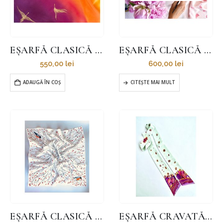
EȘARFĂ CLASICĂ – APUS COCORI
EȘARFĂ CLASICĂ – BUJORI PE ROZ
550,00
lei
600,00
lei
ADAUGĂ ÎN COȘ
CITEȘTE MAI MULT
EȘARFĂ CLASICĂ – IVOIRE MUGURARI ȘI MĂCEȘ
EȘARFĂ CRAVATĂ – CRISTALE