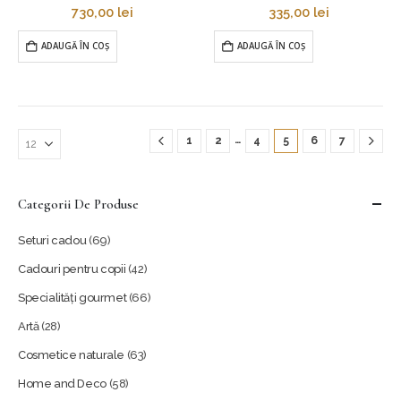
730,00
lei
335,00
lei
ADAUGĂ ÎN COȘ
ADAUGĂ ÎN COȘ
…
1
2
4
5
6
7
Categorii De Produse
Seturi cadou
(69)
Cadouri pentru copii
(42)
Specialități gourmet
(66)
Artă
(28)
Cosmetice naturale
(63)
Home and Deco
(58)