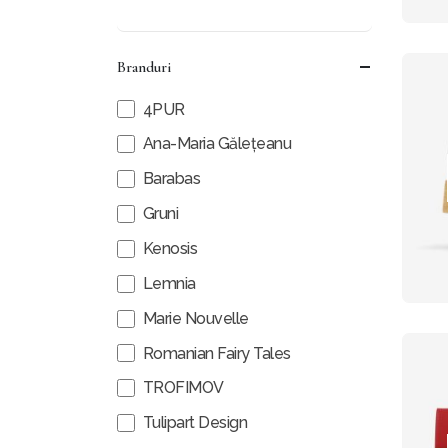
Branduri
4PUR
Ana-Maria Gălețeanu
Barabas
Gruni
Kenosis
Lemnia
Marie Nouvelle
Romanian Fairy Tales
TROFIMOV
Tulipart Design