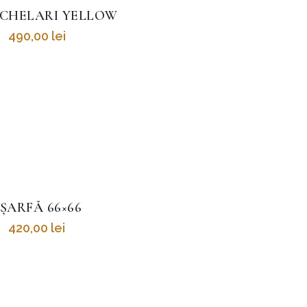
CHELARI YELLOW
490,00
lei
ȘARFĂ 66×66
420,00
lei