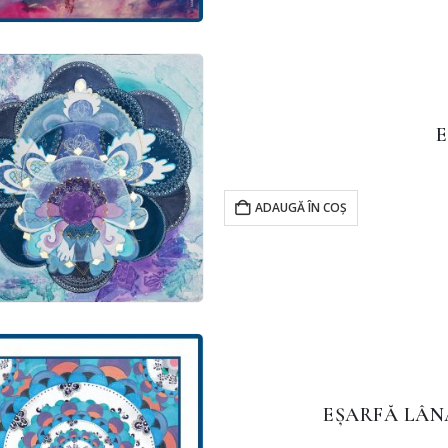
E
ADAUGĂ ÎN COȘ
EȘARFĂ LÂNĂ