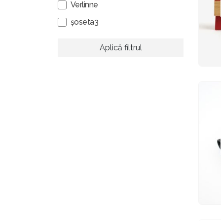
Verlinne
șoseta3
Aplică filtrul