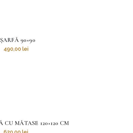
ȘARFĂ 90×90
490,00
lei
 CU MĂTASE 120×120 CM
620,00
lei