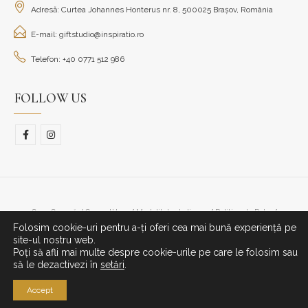
Adresă: Curtea Johannes Honterus nr. 8, 500025 Brașov, România
E-mail: giftstudio@inspiratio.ro
Telefon: +40 0771 512 986
FOLLOW US
Cum Cumpăr/ Cum plătesc
Modalitate de livrare
Politica de Retur
Folosim cookie-uri pentru a-ți oferi cea mai bună experiență pe
© Copyright 2023. All Rights Reserved.
site-ul nostru web.
Poți să afli mai multe despre cookie-urile pe care le folosim sau
să le dezactivezi în
setări
.
Accept