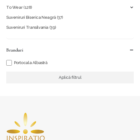
To Wear
(128)
Suveniruri Biserica Neagră
(37)
Suveniruri Transilvania
(39)
Branduri
Portocala Albastră
Aplică filtrul