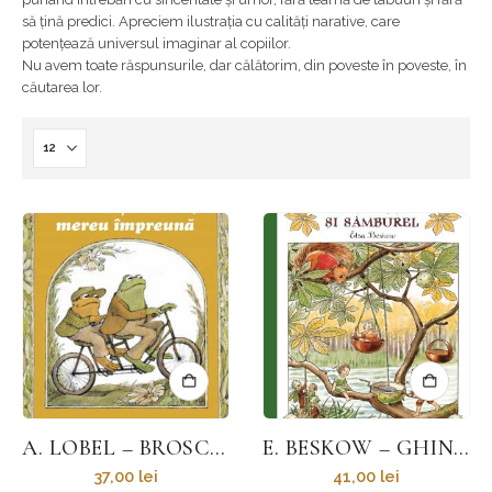
să țină predici. Apreciem ilustrația cu calități narative, care
potențează universul imaginar al copiilor.
Nu avem toate răspunsurile, dar călătorim, din poveste în poveste, în
căutarea lor.
A. LOBEL – BROSCOI ȘI BROTAC, MEREU ÎMPREUNĂ
E. BESKOW – GHINDOC, LINA ȘI SÂMBUREL
37,00
lei
41,00
lei