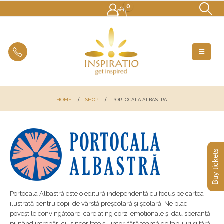
0
HOME
SHOP
PORTOCALA ALBASTRĂ
Buy tickets
Portocala Albastră este o editură independentă cu focus pe cartea
ilustrată pentru copii de vârstă preșcolară și școlară. Ne plac
poveștile convingătoare, care ating corzi emoționale și dau speranță,
punând întrebări cu sinceritate și umor, fără teamă de tabuuri și fără