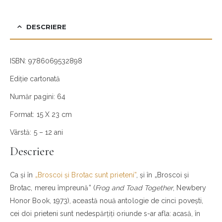
DESCRIERE
ISBN: 9786069532898
Ediție cartonată
Număr pagini: 64
Format: 15 X 23 cm
Vârstă: 5 – 12 ani
Descriere
Ca și în
„Broscoi și Brotac sunt prieteni”
, și în „Broscoi și
Brotac, mereu împreună” (
Frog and Toad Together
, Newbery
Honor Book, 1973), această nouă antologie de cinci povești,
cei doi prieteni sunt nedespărțiți oriunde s-ar afla: acasă, în