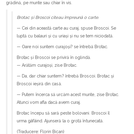
grădină, pe munte sau chiar în vis.
Brotac și Broscoi citeau împreună o carte.
— Cei din această carte au curaj, spuse Broscoi. Se
luptă cu balauri și cu uriași și nu se tem niciodată.
— Oare noi suntem curajoși? se întrebă Brotac.
Brotac și Broscoi se priviră în oglindă.
— Arătăm curajoși, zise Brotac.
— Da, dar chiar suntem? întrebă Broscoi. Brotac și
Broscoi ieșiră din casă.
— Putem încerca să urcăm acest munte, zise Brotac.
Atunci vom afla dacă avem curaj.
Brotac începu să sară peste bolovani. Broscoi îl
urma gâfâind. Ajunseră la o grotă întunecată.
(Traducere: Florin Bican)