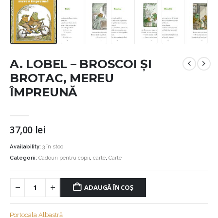
A. LOBEL – BROSCOI ȘI
BROTAC, MEREU
ÎMPREUNĂ
37,00
lei
Availability:
3 în stoc
Categorii:
Cadouri pentru copii
,
carte
,
Carte
ADAUGĂ ÎN COȘ
Portocala Albastră