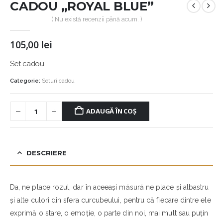
CADOU „ROYAL BLUE”
( Nu există recenzii până acum. )
105,00
lei
Set cadou
Categorie:
Seturi cadou
ADAUGĂ ÎN COȘ
DESCRIERE
Da, ne place rozul, dar în aceeași măsură ne place și albastru
și alte culori din sfera curcubeului, pentru că fiecare dintre ele
exprimă o stare, o emoție, o parte din noi, mai mult sau puțin