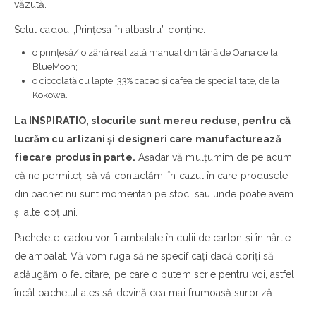
văzută.
Setul cadou „Prințesa în albastru” conține:
o prințesă/ o zână realizată manual din lână de Oana de la
BlueMoon;
o ciocolată cu lapte, 33% cacao și cafea de specialitate, de la
Kokowa.
La INSPIRATIO, stocurile sunt mereu reduse, pentru că
lucrăm cu artizani și designeri care manufacturează
fiecare produs în parte.
Așadar vă mulțumim de pe acum
că ne permiteți să vă contactăm, în cazul în care produsele
din pachet nu sunt momentan pe stoc, sau unde poate avem
și alte opțiuni.
Pachetele-cadou vor fi ambalate în cutii de carton și în hârtie
de ambalat. Vă vom ruga să ne specificați dacă doriți să
adăugăm o felicitare, pe care o putem scrie pentru voi, astfel
încât pachetul ales să devină cea mai frumoasă surpriză.