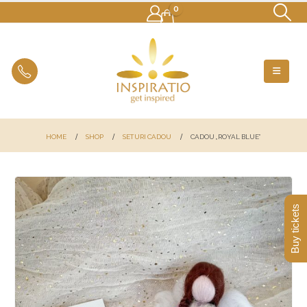
0
HOME
SHOP
SETURI CADOU
CADOU „ROYAL BLUE”
Buy tickets