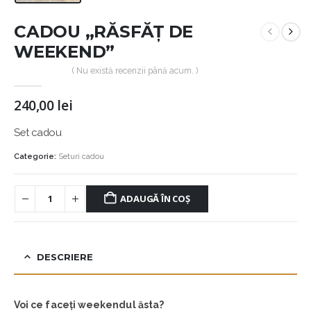
CADOU „RĂSFĂȚ DE
WEEKEND”
( Nu există recenzii până acum. )
240,00
lei
Set cadou
Categorie:
Seturi cadou
ADAUGĂ ÎN COȘ
DESCRIERE
Voi ce faceți weekendul ăsta?