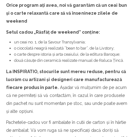
Orice program ați avea, noi vă garantăm că un ceai bun
și o carte relaxantă care să vă însenineze zilele de
weekend
Setul cadou „Răsfăț de weekend” conține:
un ceai no. 1, de la Savour Transylvania;
o ciocolată neagră realizată ”bean to bar”, de la Livstory;
o carte despre istoria și arta ceaiului, de la editura Baroque;
două căsuțe din ceramică realizate manual de Raluca Țincă.
La INSPIRATIO, stocurile sunt mereu reduse, pentru că
lucrăm cu artizani și designeri care manufacturează
fiecare produs în parte.
Așadar vă mulțumim de pe acum
că ne permiteți să vă contactăm, în cazul în care produsele
din pachet nu sunt momentan pe stoc, sau unde poate avem
și alte opțiuni.
Pachetele-cadou vor fi ambalate în cutii de carton și în hârtie
de ambalat. Vă vom ruga să ne specificați dacă doriți să