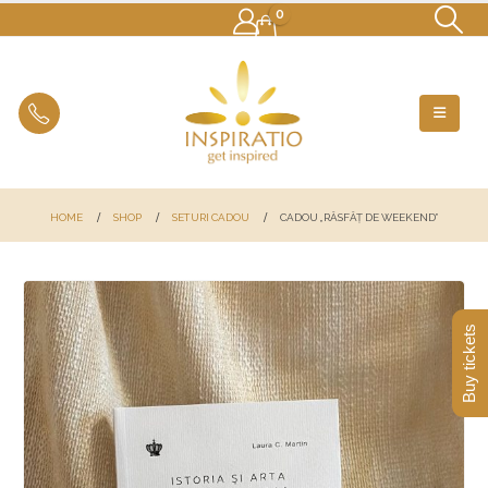
0
HOME
SHOP
SETURI CADOU
CADOU „RĂSFĂȚ DE WEEKEND”
Buy tickets