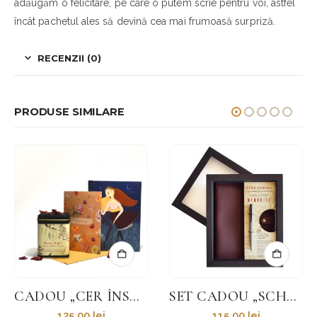
adăugăm o felicitare, pe care o putem scrie pentru voi, astfel
încât pachetul ales să devină cea mai frumoasă surpriză.
RECENZII (0)
PRODUSE SIMILARE
STOC EPUIZAT
SET CADOU „SCHEDULE” CU PLANNER ȘI PIX METALIC
SET CADOU „NOSTALGIA” CU TRANDAFIR DIN LEMN BALSA ȘI PANĂ DE SCRIS
115,00
lei
128,50
lei