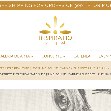
REE SHIPPING FOR ORDERS OF 300 LEI OR MO
ALERIA DE ARTA
CONCERTE
CAFENEA
EVENI
TE ÎNTRE REALITATE ŞI FICŢIUNE. SCHIŢE | CARMEN ELISABETH PUCHIANU
ORTRETE ÎNTRE REALITATE ŞI FICŢIUNE. SCHIŢE | CARMEN ELISABETH PUCHIA