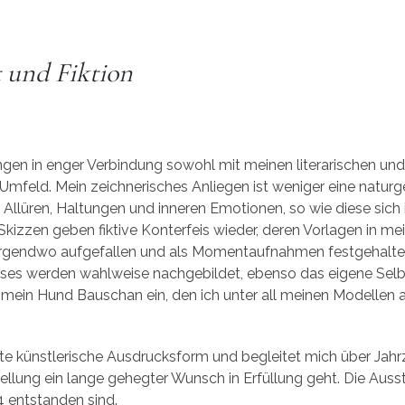
t und Fiktion
en in enger Verbindung sowohl mit meinen literarischen und 
Umfeld. Mein zeichnerisches Anliegen ist weniger eine natur
n Allüren, Haltungen und inneren Emotionen, so wie diese sic
Skizzen geben fiktive Konterfeis wieder, deren Vorlagen in me
 irgendwo aufgefallen und als Momentaufnahmen festgehalte
s werden wahlweise nachgebildet, ebenso das eigene Selbst, 
ein Hund Bauschan ein, den ich unter all meinen Modellen an
este künstlerische Ausdrucksform und begleitet mich über Jah
llung ein lange gehegter Wunsch in Erfüllung geht. Die Auss
 entstanden sind.