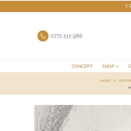
F
0771 512 986
CONCEPT
SHOP
G
HOME
PORTRE
P