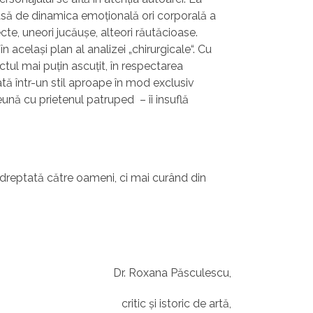
rasă de dinamica emoţională ori corporală a
cte, uneori jucăuşe, alteori răutăcioase.
 acelaşi plan al analizei „chirurgicale“. Cu
uctul mai puţin ascuţit, în respectarea
tă într-un stil aproape în mod exclusiv
ună cu prietenul patruped – îi insuflă
ndreptată către oameni, ci mai curând din
Dr. Roxana Păsculescu,
critic și istoric de artă,