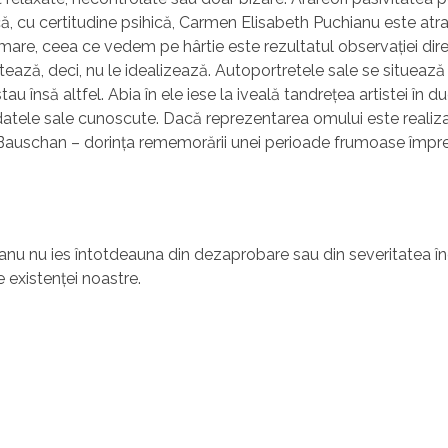
că, cu certitudine psihică, Carmen Elisabeth Puchianu este at
urmare, ceea ce vedem pe hârtie este rezultatul observaţiei dire
ează, deci, nu le idealizează. Autoportretele sale se situează în
au însă altfel. Abia în ele iese la iveală tandreţea artistei în d
n datele sale cunoscute. Dacă reprezentarea omului este realiza
pe Bauschan – dorinţa rememorării unei perioade frumoase împre
ianu nu ies întotdeauna din dezaprobare sau din severitatea î
e existenţei noastre.