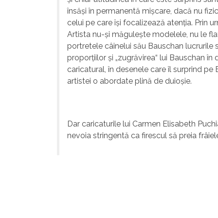
însăşi în permanentă mişcare, dacă nu fizi
celui pe care îşi focalizează atenţia. Prin 
Artista nu-şi măguleşte modelele, nu le flat
portretele câinelui său Bauschan lucrurile st
proporţiilor şi „zugrăvirea“ lui Bauschan î
caricatural, în desenele care îl surprind 
artistei o abordate plină de duioşie.
Dar caricaturile lui Carmen Elisabeth Puch
nevoia stringentă ca firescul să preia frâiel