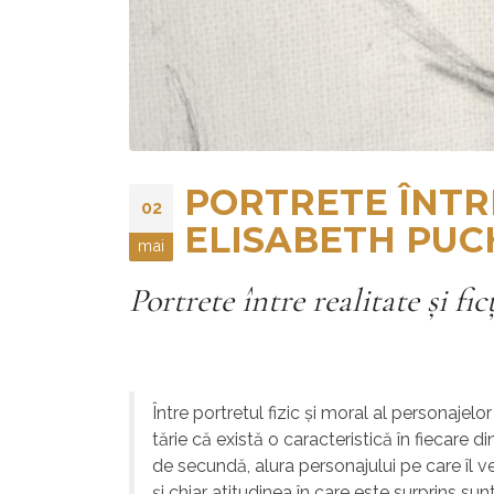
PORTRETE ÎNTRE
02
ELISABETH PUC
mai
Portrete între realitate
ş
i fic
Între portretul fizic şi moral al personaje
tărie că există o caracteristică în fiecare d
de secundă, alura personajului pe care îl ved
şi chiar atitudinea în care este surprins sun