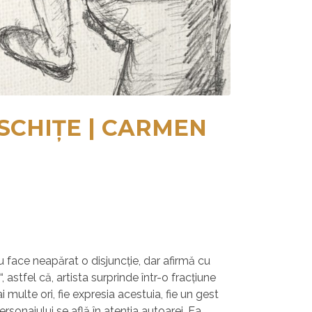
 SCHIŢE | CARMEN
u face neapărat o disjuncţie, dar afirmă cu
 astfel că, artista surprinde într-o fracţiune
 multe ori, fie expresia acestuia, fie un gest
rsonajului se află în atenţia autoarei. Ea