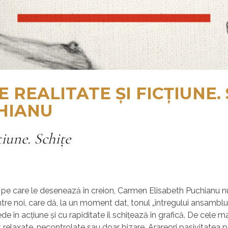
 REALITATE ŞI FICŢIUNE.
HIANU
ţ
iune. Schiţe
lor pe care le desenează în creion, Carmen Elisabeth Puchianu n
intre noi, care dă, la un moment dat, tonul „întregului ansamblu“,
e în acţiune şi cu rapiditate îl schiţează în grafică. De cele mai
t relaxate, necontrolate sau doar bizare. Arareori pasivitatea pe