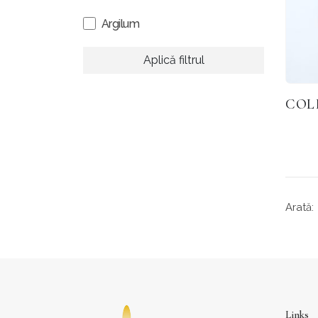
Argilum
Aplică filtrul
Arată:
Links