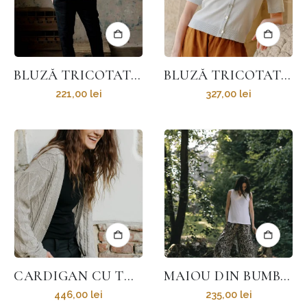
BLUZĂ TRICOTATĂ CU DUNGI SWEET CAPRICE
BLUZĂ TRICOTATĂ FIN DIN BUMBAC ORGANIC POPPY
221,00
lei
327,00
lei
CARDIGAN CU TORSADE DIN BUMBAC ORGANIC ȘI LÂNĂ
MAIOU DIN BUMBAC CU FUNDĂ LA SPATE ISLA
446,00
lei
235,00
lei