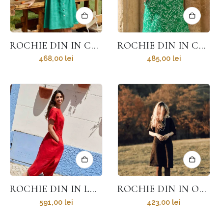
ROCHIE DIN IN CU NASTURI HARMONY
ROCHIE DIN IN CU VOLĂNAȘE ROSA
468,00
lei
485,00
lei
ROCHIE DIN IN LUNGĂ CU ELASTIC ÎN TALIE CAROLINE
ROCHIE DIN IN OH HAPPY DAY
591,00
lei
423,00
lei