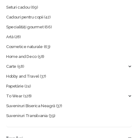
Seturi cadou
(69)
Cadouri pentru copii
(42)
Specialități gourmet
(66)
Artă
(28)
Cosmetice naturale
(63)
Home and Deco
(58)
Carte
(58)
Hobby and Travel
(37)
Papetărie
(24)
To Wear
(128)
Suveniruri Biserica Neagră
(37)
Suveniruri Transilvania
(39)