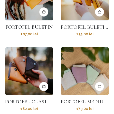
PORTOFEL BULETIN
PORTOFEL BULETIN CU FAȚĂ
107,00
lei
135,00
lei
PORTOFEL CLASIC CU DESIGN COMPACT
PORTOFEL MEDIU CU DESIGN SUBȚIRE
182,00
lei
173,00
lei