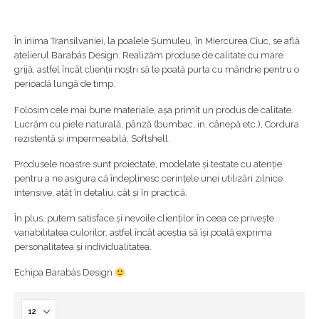
În inima Transilvaniei, la poalele Șumuleu, în Miercurea Ciuc, se află
atelierul Barabás Design. Realizăm produse de calitate cu mare
grijă, astfel încât clienții noștri să le poată purta cu mândrie pentru o
perioadă lungă de timp.
Folosim cele mai bune materiale, așa primit un produs de calitate.
Lucrăm cu piele naturală, pânză (bumbac, in, cânepă etc.), Cordura
rezistentă și impermeabilă, Softshell.
Produsele noastre sunt proiectate, modelate și testate cu atenție
pentru a ne asigura că îndeplinesc cerințele unei utilizări zilnice
intensive, atât în detaliu, cât și în practică.
În plus, putem satisface și nevoile clienților în ceea ce privește
variabilitatea culorilor, astfel încât aceștia să își poată exprima
personalitatea și individualitatea.
Echipa Barabás Design