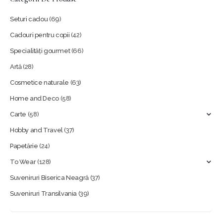
Seturi cadou
(69)
Cadouri pentru copii
(42)
Specialități gourmet
(66)
Artă
(28)
Cosmetice naturale
(63)
Home and Deco
(58)
Carte
(58)
Hobby and Travel
(37)
Papetărie
(24)
To Wear
(128)
Suveniruri Biserica Neagră
(37)
Suveniruri Transilvania
(39)