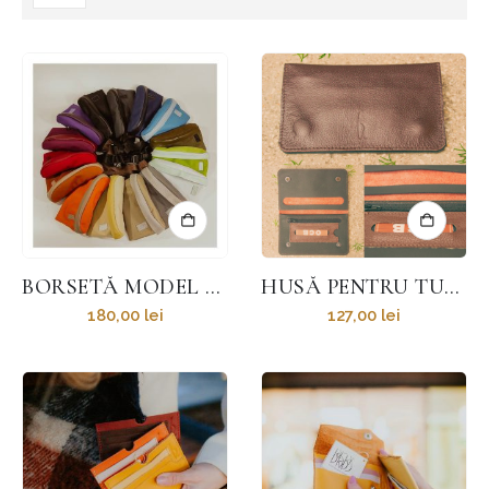
BORSETĂ MODEL CLASIC
HUSĂ PENTRU TUTUN ȚIGĂRI
180,00
lei
127,00
lei