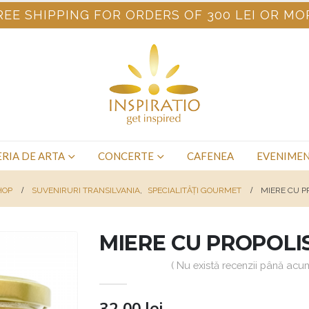
REE SHIPPING FOR ORDERS OF 300 LEI OR MO
RIA DE ARTA
CONCERTE
CAFENEA
EVENIME
HOP
SUVENIRURI TRANSILVANIA
,
SPECIALITĂȚI GOURMET
MIERE CU P
MIERE CU PROPOLI
( Nu există recenzii până acum
32,00
lei