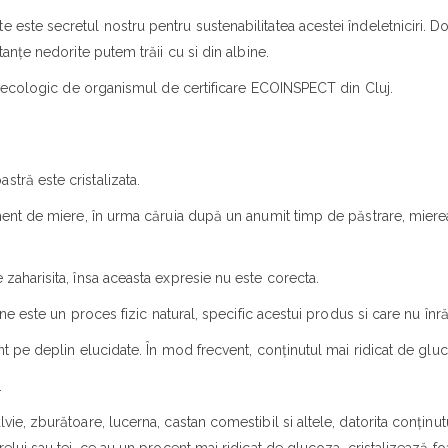
 este secretul nostru pentru sustenabilitatea acestei îndeletniciri. 
tanțe nedorite putem trăii cu si din albine.
ate ecologic de organismul de certificare ECOINSPECT din Cluj.
tră este cristalizata.
iment de miere, în urma căruia după un anumit timp de păstrare, mierea
.
 zaharisita, însa aceasta expresie nu este corecta.
ine este un proces fizic natural, specific acestui produs si care nu înră
zent pe deplin elucidate. În mod frecvent, conținutul mai ridicat de gl
.
ie, zburătoare, lucerna, castan comestibil si altele, datorita conținutu