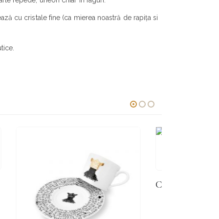
rte repede, uneori chiar în faguri.
ază cu cristale fine (ca mierea noastră de rapița si
tice.
STOC EPUIZAT
CEAI MUȘEȚEL & LAVANDĂ
35,00
lei