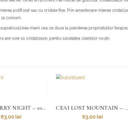
elui sau tei, ce au un procent mai ridicat de glucoza, cristalizează foa
ierea poliflora) sau cu cristale fine. Prin amestecare mierea cristalize
a la consum.
n supraîncălzirea mierii cea ce duce la pierderea proprietăților terapeu
are voie să cristalizeze, pentru sănătatea clienților noștri.
CEAI LOST MOUNTAIN – 100 G
63,00
lei