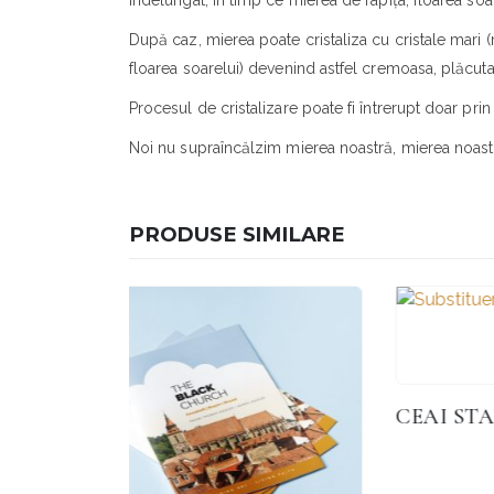
îndelungat, în timp ce mierea de rapița, floarea soar
După caz, mierea poate cristaliza cu cristale mari (m
floarea soarelui) devenind astfel cremoasa, plăcut
Procesul de cristalizare poate fi întrerupt doar pri
Noi nu supraîncălzim mierea noastră, mierea noastră 
PRODUSE SIMILARE
CEAI STARRY NIGHT – 100 G
63,00
lei