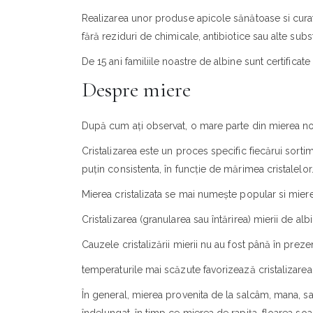
Realizarea unor produse apicole sănătoase si curate
fără reziduri de chimicale, antibiotice sau alte subs
De 15 ani familiile noastre de albine sunt certific
Despre miere
După cum ați observat, o mare parte din mierea noas
Cristalizarea este un proces specific fiecărui sort
puțin consistenta, în funcție de mărimea cristalelor
Mierea cristalizata se mai numește popular si miere
Cristalizarea (granularea sau întărirea) mierii de alb
Cauzele cristalizării mierii nu au fost până în pre
temperaturile mai scăzute favorizează cristalizarea
În general, mierea provenita de la salcâm, mana, salv