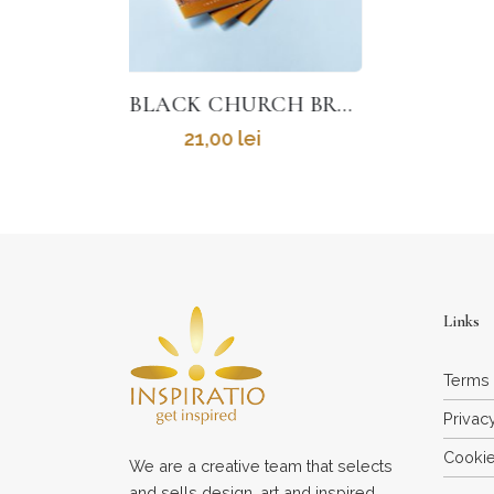
THE BLACK CHURCH BROCHURE BY FRANK AND AGNES ZIEGLER
Links
Terms 
Privac
Cookie
We are a creative team that selects
and sells design, art and inspired