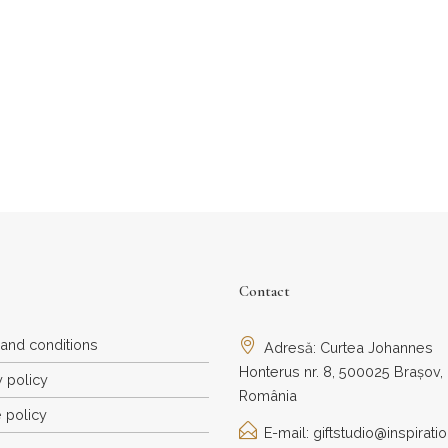
315,00
lei
Contact
and conditions
Adresă: Curtea Johannes
Honterus nr. 8, 500025 Brașov,
y policy
România
 policy
E-mail: giftstudio@inspiratio