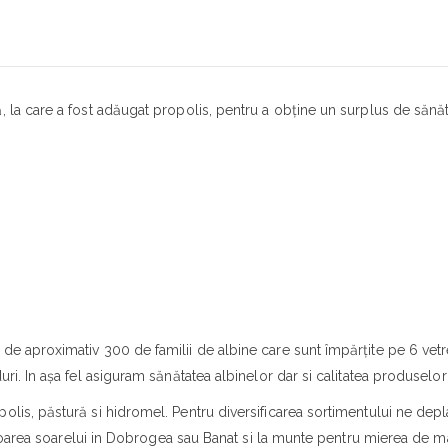
 la care a fost adăugat propolis, pentru a obține un surplus de sănăt
e aproximativ 300 de familii de albine care sunt împărțite pe 6 vetre
ri. In așa fel asiguram sănătatea albinelor dar si calitatea produselor
lis, păstură si hidromel. Pentru diversificarea sortimentului ne depla
a floarea soarelui in Dobrogea sau Banat si la munte pentru mierea de m