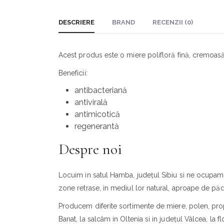
DESCRIERE
BRAND
RECENZII (0)
Acest produs este o miere polifloră fină, cremoasă,
Beneficii:
antibacteriană
antivirală
antimicotică
regenerantă
Despre noi
Locuim in satul Hamba, județul Sibiu si ne ocupam d
zone retrase, in mediul lor natural, aproape de pădu
Producem diferite sortimente de miere, polen, propo
Banat, la salcâm in Oltenia si in județul Vâlcea, l