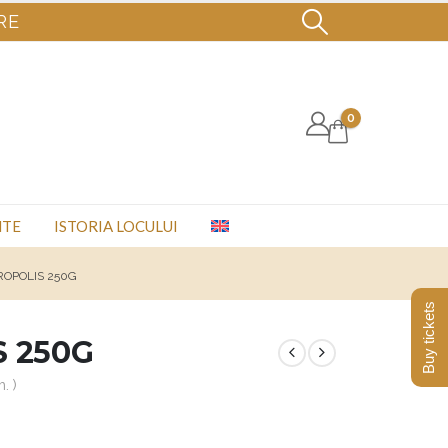
RE
0
NTE
ISTORIA LOCULUI
ROPOLIS 250G
Buy tickets
S 250G
. )