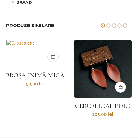
BRAND
PRODUSE SIMILARE
ICĂ
CERCEI LEAF PIELE
CERCEI TECTONICA D
105,00
lei
420,00
lei