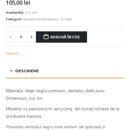
105,00
lei
Availability:
2 în stoc
Categorii:
Bijuterie contemporană
,
To Wear
ADAUGĂ ÎN COȘ
Kenosis
DESCRIERE
Materiale: stejar negru premium, stainless steel auriu
Dimensiuni: 2×2 cm
Meșteriți cu pasiune prin upcycling, din bucăți rămase de la
produsele Kenosis.
Povestea lemnului negru este extrem de specială și