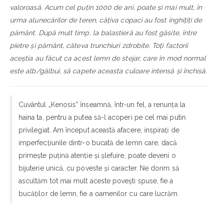
valoroasă. Acum cel puțin 1000 de ani, poate și mai mult, în
urma alunecărilor de teren, câțiva copaci au fost înghițiți de
pământ. După mult timp, la balastieră au fost găsite, între
pietre şi pământ, câteva trunchiuri zdrobite. Toți factorii
aceștia au făcut ca acest lemn de stejar, care în mod normal
este alb/gălbui, să capete aceasta culoare intensă şi închisă.
Cuvântul „Kenosis” înseamnă, într-un fel, a renunța la
haina ta, pentru a putea să-l acoperi pe cel mai putin
privilegiat. Am început această afacere, inspirați de
imperfecțiunile dintr-o bucată de lemn care, dacă
primește puțină atenție și șlefuire, poate deveni o
bijuterie unică, cu poveste și caracter. Ne dorim să
ascultăm tot mai mult aceste povești spuse, fie a
bucăților de lemn, fie a oamenilor cu care lucrăm.