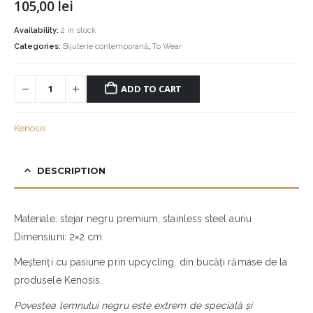
105,00
lei
Availability:
2 in stock
Categories:
Bijuterie contemporană
,
To Wear
ADD TO CART
Kenosis
DESCRIPTION
Materiale: stejar negru premium, stainless steel auriu
Dimensiuni: 2×2 cm
Meșteriți cu pasiune prin upcycling, din bucăți rămase de la
produsele Kenosis.
Povestea lemnului negru este extrem de specială și