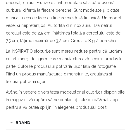
decorați cu aur. Frunzele sunt modelate să aibă o ușoară
curbură, diferită la fiecare pereche. Sunt modelate și pictate
manual, ceea ce face ca fiecare piesă să fie unică. Un model
vesel și nepretențios. Au tortiță din inox auriu. Diametrul
cercului este de 2,5 cm, înălțimea totală a cercelului este de
7,5 cm, lățime maximă de 3,2 cm. Greutate 8 g / perechea.
La INSPIRATIO stocurile sunt mereu reduse pentru că lucrăm
cu artizani și designeri care manufacturează fiecare produs în
parte. Culorile produsului pot varia ușor față de fotografie.
Fiind un produs manufacturat, dimensiunile, greutatea și
textura pot varia ușor.
Având în vedere diversitatea modelelor și culorilor disponibile
în magazin, vă rugăm să ne contactați telefonic/Whatsapp
pentru a vă putea sprijini în alegerea produsului dorit.
BRAND