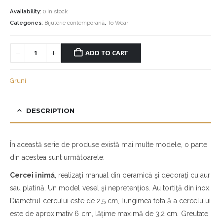
Availability:
0 in stock
Categories:
Bijuterie contemporană
,
To Wear
ADD TO CART
Gruni
DESCRIPTION
În această serie de produse există mai multe modele, o parte
din acestea sunt următoarele:
Cercei inimă
, realizaţi manual din ceramică şi decoraţi cu aur
sau platină. Un model vesel şi nepretenţios. Au tortiţă din inox.
Diametrul cercului este de 2,5 cm, lungimea totală a cercelului
este de aproximativ 6 cm, lăţime maximă de 3,2 cm. Greutate