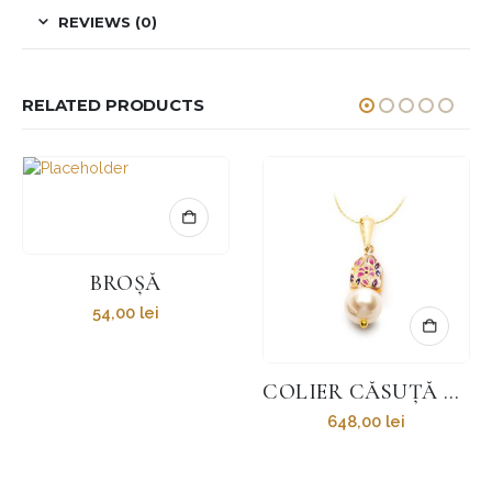
REVIEWS (0)
RELATED PRODUCTS
BROȘĂ
54,00
lei
COLIER CĂSUȚĂ ALBASTRĂ/ROZ ȘI PERLĂ “SPRING IS IN THE AIR”
648,00
lei