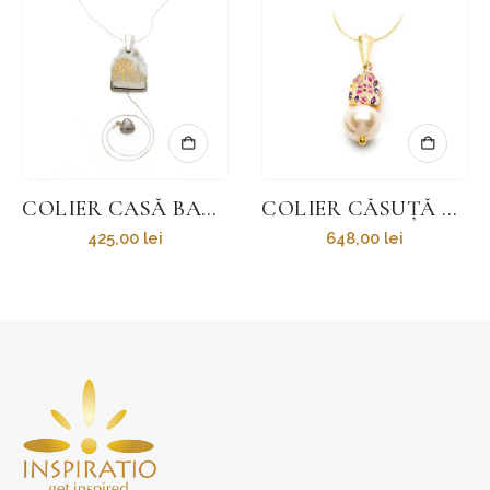
COLIER CASĂ BAROCĂ ȘI CHARM
COLIER CĂSUȚĂ ALBASTRĂ/ROZ ȘI PERLĂ „SPRING IS IN THE AIR”
425,00
lei
648,00
lei