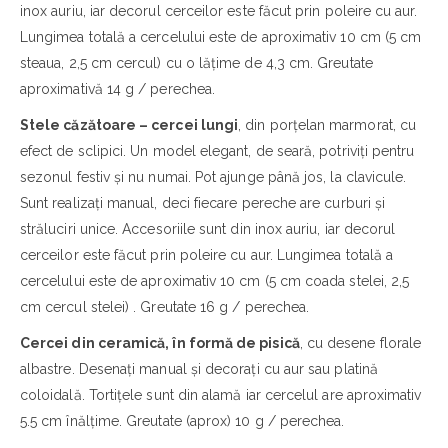
inox auriu, iar decorul cerceilor este făcut prin poleire cu aur.
Lungimea totală a cercelului este de aproximativ 10 cm (5 cm
steaua, 2,5 cm cercul) cu o lățime de 4,3 cm. Greutate
aproximativă 14 g / perechea.
Stele căzătoare – cercei lungi
, din porțelan marmorat, cu
efect de sclipici. Un model elegant, de seară, potriviți pentru
sezonul festiv și nu numai. Pot ajunge până jos, la clavicule.
Sunt realizați manual, deci fiecare pereche are curburi și
străluciri unice. Accesoriile sunt din inox auriu, iar decorul
cerceilor este făcut prin poleire cu aur. Lungimea totală a
cercelului este de aproximativ 10 cm (5 cm coada stelei, 2,5
cm cercul stelei) . Greutate 16 g / perechea.
Cercei din ceramică, în formă de pisică
, cu desene florale
albastre. Desenați manual și decorați cu aur sau platină
coloidală. Tortițele sunt din alamă iar cercelul are aproximativ
5.5 cm înălţime. Greutate (aprox) 10 g / perechea.