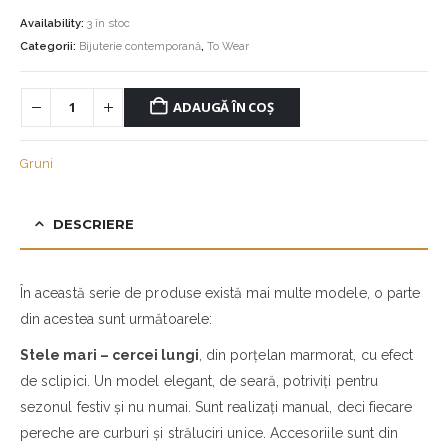
Availability:
3 în stoc
Categorii:
Bijuterie contemporană
,
To Wear
ADAUGĂ ÎN COȘ
Gruni
DESCRIERE
În această serie de produse există mai multe modele, o parte
din acestea sunt următoarele:
Stele mari – cercei lungi
, din porțelan marmorat, cu efect
de sclipici. Un model elegant, de seară, potriviți pentru
sezonul festiv și nu numai. Sunt realizați manual, deci fiecare
pereche are curburi și străluciri unice. Accesoriile sunt din