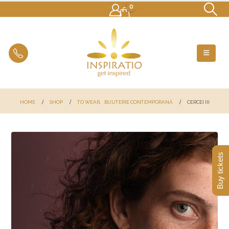
0
HOME
SHOP
TO WEAR
,
BIJUTERIE CONTEMPORANĂ
CERCEI III
Buy tickets