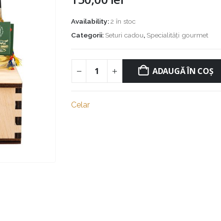
Availability:
2 în stoc
Categorii:
Seturi cadou
,
Specialități gourmet
ADAUGĂ ÎN COȘ
Celar