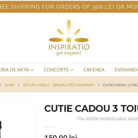
REE SHIPPING FOR ORDERS OF 300 LEI OR MO
RIA DE ARTA
CONCERTE
CAFENEA
EVENIME
SHOP
SETURI CADOU
,
SPECIALITĂȚI GOURMET
CUTIE CADOU 3 TOI
CUTIE CADOU 3 TOI
( Nu există recenzii până acum
150,00
lei