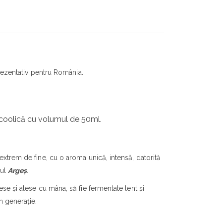
prezentativ pentru România.
lcoolică cu volumul de 50ml.
 extrem de fine, cu o aroma unică, intensă, datorită
țul
Argeș
.
ese și alese cu mâna, să fie fermentate lent și
n generație.