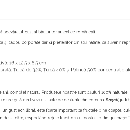
ă adevăratul gust al băuturilor autentice românești.
 ca și cadou corporate dar și prietenilor din străinatate, ca suvenir re
vă: 16 x 12.5 x 6.5 cm
turală: Țuică de 32%, Țuică 40% și Pălincă 50% concentrație a
de ani, complet natural. Produsele noastre sunt băuturi 100% naturale,
u mare grijă din livezile situate pe dealurile din comuna
Bogati
, jude
 un gust echilibrat, este foarte important ca fructele bine coapte, cul
lemn de salcâm, respectând rețete tradiționale moștenite din generație î