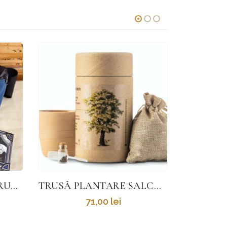
STOC EPUIZAT
S
TRUSĂ PLANTARE SALCÂM
TRUSĂ PLANTARE ALBĂSTREA
TRUSĂ P
71,00
lei