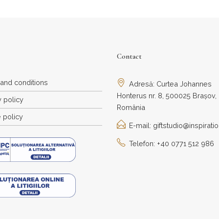
Contact
and conditions
Adresă: Curtea Johannes
Honterus nr. 8, 500025 Brașov,
y policy
România
 policy
E-mail: giftstudio@inspiratio
Telefon: +40 0771 512 986