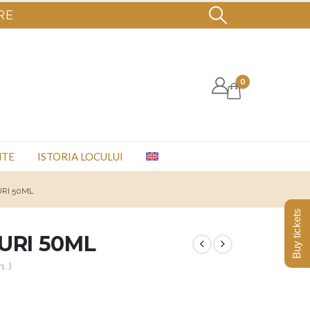
RE
0
NTE
ISTORIA LOCULUI
URI 50ML
Buy tickets
URI 50ML
. )