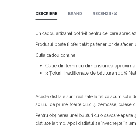
DESCRIERE
BRAND
RECENZII (0)
Un cadou artizanal potrivit pentru cei care apreciaz
Produsul poate fi oferit atât partenerilor de afaceri
Cutia cadou conține
Cutie din lemn cu dimensiunea aproximati
3 Țoiuri Tradiționale de băutura 100% Na
Aceste distilate sunt realizate la fel ca acum sute 
soiului de prune, foarte dulci și zemoase, culese c
Pentru obținerea unei băuturi cu o savoare aparte și
distilate la timp. Apoi distilatul se învechește în 