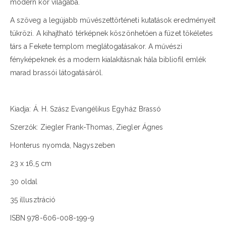
modern kor világába.
A szöveg a legújabb művészettörténeti kutatások eredményeit
tükrözi. A kihajtható térképnek köszönhetően a füzet tökéletes
társ a Fekete templom meglátogatásakor. A művészi
fényképeknek és a modern kialakításnak hála bibliofil emlék
marad brassói látogatásáról.
Kiadja: Á. H. Szász Evangélikus Egyház Brassó
Szerzők: Ziegler Frank-Thomas, Ziegler Ágnes
Honterus nyomda, Nagyszeben
23 x 16,5 cm
30 oldal
35 illusztráció
ISBN 978-606-008-199-9