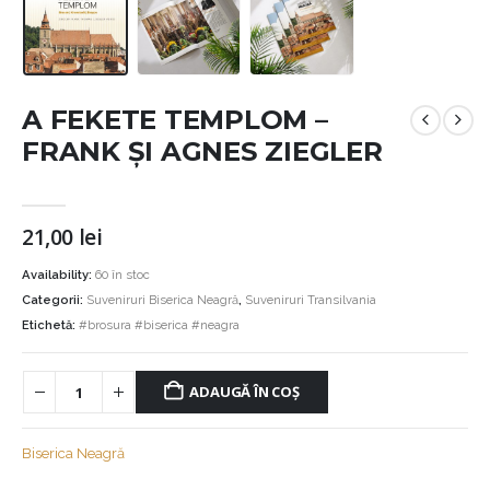
A FEKETE TEMPLOM –
FRANK ȘI AGNES ZIEGLER
21,00
lei
Availability:
60 în stoc
Categorii:
Suveniruri Biserica Neagră
,
Suveniruri Transilvania
Etichetă:
#brosura #biserica #neagra
ADAUGĂ ÎN COȘ
Biserica Neagră