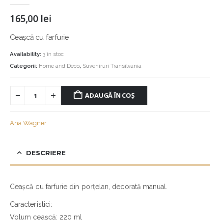
165,00
lei
Ceașcă cu farfurie
Availability:
3 în stoc
Categorii:
Home and Deco
,
Suveniruri Transilvania
ADAUGĂ ÎN COȘ
Ana Wagner
DESCRIERE
Ceașcă cu farfurie din porțelan, decorată manual.
Caracteristici:
Volum ceașcă: 220 ml