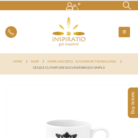
0
HOME
SHOP
HOME AND DECO
,
SUVENIRURI TRANSILVANIA
CEAȘCĂ CU FARFURIE SOUVENIR BRAȘOV SIMPLĂ
Buy tickets