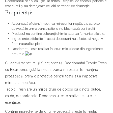
Deodorantul se aplică ușor, iar mirosul tropical de cocos și portocale
este subtil și nu deranjează ceilalți parteneri de drumeție.
Proprietăți:
Acționează eficient împotriva mirosurilor neplăcute care se
dezvoltă în urma transpirației și nu blochează porii pielii.
Produsul nu conține coloranți chimici sau parfumuri artificiale.
Ingredientele folosite în acest deodorant nu afectează negativ
flora naturală a pielii.
Deodorantul este realizat în loturi mici și doar din ingrediente
naturale.
Cu adevărat natural și funcționează! Deodorantul Tropic Fresh
cu Bicarbonat ajută la neutralizarea mirosului, te menține
proaspăt și oferă o protecție pentru toată ziua împotriva
mirosului neplăcut.
Tropic Fresh are un miros divin de cocos cu o notă dulce,
caldă, de portocale. Deodorantul este realizat cu uleiuri
esențiale.
Conține ingrediente de origine vegetală și este formulat