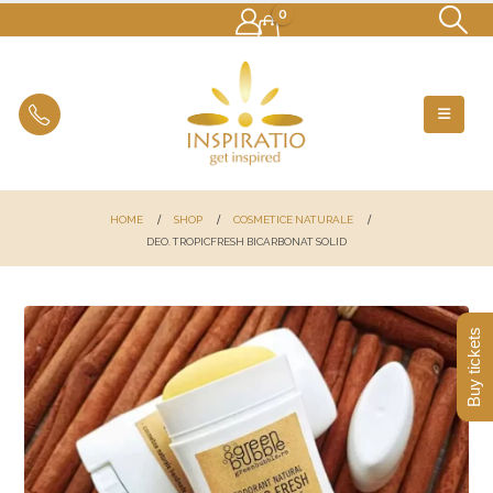
0
HOME
SHOP
COSMETICE NATURALE
DEO. TROPICFRESH BICARBONAT SOLID
Buy tickets