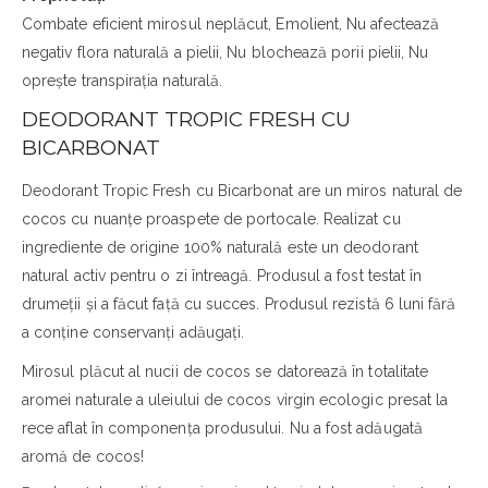
Combate eficient mirosul neplăcut, Emolient, Nu afectează
negativ flora naturală a pielii, Nu blochează porii pielii, Nu
oprește transpirația naturală.
DEODORANT TROPIC FRESH CU
BICARBONAT
Deodorant Tropic Fresh cu Bicarbonat are un miros natural de
cocos cu nuanțe proaspete de portocale. Realizat cu
ingrediente de origine 100% naturală este un deodorant
natural activ pentru o zi întreagă. Produsul a fost testat în
drumeții și a făcut față cu succes. Produsul rezistă 6 luni fără
a conține conservanți adăugați.
Mirosul plăcut al nucii de cocos se datorează în totalitate
aromei naturale a uleiului de cocos virgin ecologic presat la
rece aflat în componența produsului. Nu a fost adăugată
aromă de cocos!