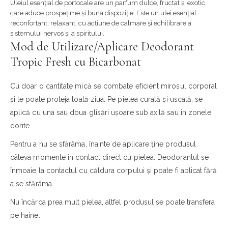
Uleiul esențial de portocale are un parfum dulce, fructat și exotic,
care aduce prospețime și bună dispoziție. Este un ulei esențial
reconfortant, relaxant, cu acțiune de calmare și echilibrare a
sistemului nervos și a spiritului.
Mod de Utilizare/Aplicare Deodorant
Tropic Fresh cu Bicarbonat
Cu doar o cantitate mică se combate eficient mirosul corporal
și te poate proteja toată ziua. Pe pielea curată și uscată, se
aplică cu una sau doua glisări ușoare sub axilă sau în zonele
dorite.
Pentru a nu se sfărâma, înainte de aplicare ține produsul
câteva momente în contact direct cu pielea. Deodorantul se
înmoaie la contactul cu căldura corpului și poate fi aplicat fără
a se sfărâma.
Nu încărca prea mult pielea, altfel produsul se poate transfera
pe haine.