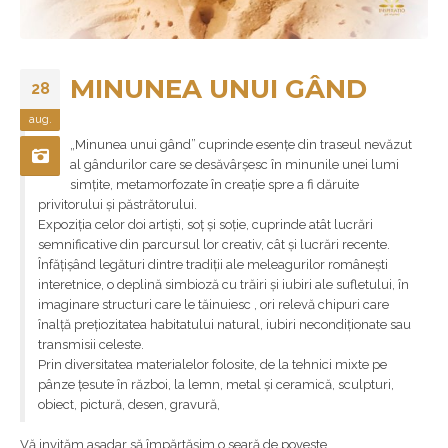
MINUNEA UNUI GÂND
28
aug.
„Minunea unui gând” cuprinde esențe din traseul nevăzut
al gândurilor care se desăvârșesc în minunile unei lumi
simțite, metamorfozate în creație spre a fi dăruite
privitorului și păstrătorului.
Expoziția celor doi artiști, soț și soție, cuprinde atât lucrări
semnificative din parcursul lor creativ, cât și lucrări recente.
Înfățișând legături dintre tradiții ale meleagurilor românești
interetnice, o deplină simbioză cu trăiri și iubiri ale sufletului, în
imaginare structuri care le tăinuiesc , ori relevă chipuri care
înalță prețiozitatea habitatului natural, iubiri necondiționate sau
transmisii celeste.
Prin diversitatea materialelor folosite, de la tehnici mixte pe
pânze țesute în război, la lemn, metal și ceramică, sculpturi,
obiect, pictură, desen, gravură,
Vă invităm așadar să împărtășim o seară de poveste.