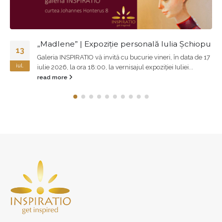
ală Iulia Șchiopu
Braşovul în imagini
20
 vineri, în data de 17
,,Lucrările sunt născute din dragoste p
ian.
poziției Iuliei...
casele lui vechi, pentru oamenii săi și 
care dăinuie peste...
read more