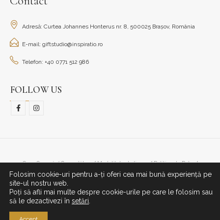
Contact
Adresă: Curtea Johannes Honterus nr. 8, 500025 Brașov, România
E-mail: giftstudio@inspiratio.ro
Telefon: +40 0771 512 986
FOLLOW US
Cum Cumpăr/ Cum plătesc
Modalitate de livrare
Politica de Retur
Folosim cookie-uri pentru a-ți oferi cea mai bună experiență pe
© Copyright 2023. All Rights Reserved.
site-ul nostru web.
Poți să afli mai multe despre cookie-urile pe care le folosim sau
să le dezactivezi în
setări
.
Accept