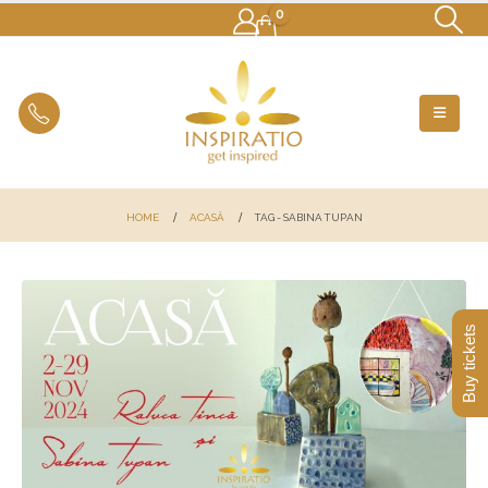
0
HOME
ACASĂ
TAG -
SABINA TUPAN
Buy tickets