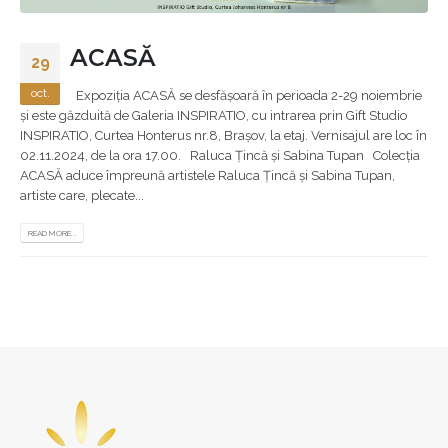
ACASĂ
29
oct.
Expoziția ACASĂ se desfășoară în perioada 2-29 noiembrie
și este găzduită de Galeria INSPIRATIO, cu intrarea prin Gift Studio
INSPIRATIO, Curtea Honterus nr.8, Brașov, la etaj. Vernisajul are loc în
02.11.2024, de la ora 17.00. Raluca Țincă și Sabina Tupan Colecția
ACASĂ aduce împreună artistele Raluca Țincă și Sabina Tupan,
artiste care, plecate...
READ MORE...