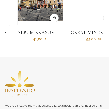
ALBUM BRAȘOV – CETATEA COROANEI – FLORIN ANDREESCU
GREAT MINDS – SET OF 5
41,00
lei
95,00
lei
We are a creative team that selects and sells design, art and inspired gifts.