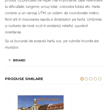
profilul cu punctele de reper mai importante, date referitoare
la dificultate, lungime, urcuş total, coborâre totală etc. Harta
conţine şi un caroiaj UTM, un sistem de coordonate metric,
fiind util în măsurarea rapidă a distanţelor pe hartă. Umbrirea
şi curbele de nivel scot în evidenţă relieful, uşurând
orientarea.
Să vă bucuraţi de această hartă sus, pe culmile însorite ale
munţilor.
BRAND
PRODUSE SIMILARE