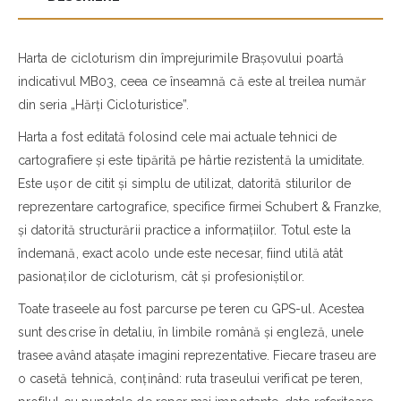
Harta de cicloturism din împrejurimile Braşovului poartă
indicativul MB03, ceea ce înseamnă că este al treilea număr
din seria „Hărţi Cicloturistice”.
Harta a fost editată folosind cele mai actuale tehnici de
cartografiere şi este tipărită pe hârtie rezistentă la umiditate.
Este uşor de citit şi simplu de utilizat, datorită stilurilor de
reprezentare cartografice, specifice firmei Schubert & Franzke,
şi datorită structurării practice a informaţiilor. Totul este la
îndemană, exact acolo unde este necesar, fiind utilă atât
pasionaţilor de cicloturism, cât și profesioniștilor.
Toate traseele au fost parcurse pe teren cu GPS-ul. Acestea
sunt descrise în detaliu, în limbile română şi engleză, unele
trasee având ataşate imagini reprezentative. Fiecare traseu are
o casetă tehnică, conţinând: ruta traseului verificat pe teren,