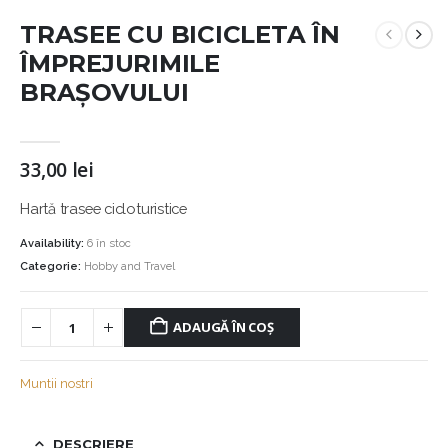
TRASEE CU BICICLETA ÎN
ÎMPREJURIMILE
BRAȘOVULUI
33,00
lei
Hartă trasee cicloturistice
Availability:
6 în stoc
Categorie:
Hobby and Travel
ADAUGĂ ÎN COȘ
Muntii nostri
DESCRIERE