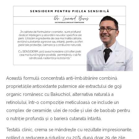
Această formulă concentrată anti-îmbătrânire combină
proprietățile antioxidante puternice ale extractului de goji
organic românesc cu Bakuchiol, alternativa naturală a
retinolului, într-o compoziție meticuloasă ce include un
complex de ceramide, ulei de rodie și ulei de baobab pentru
o nutriție profundă și o barieră cutanată întărită.
Testată clinic, crema se mândrește cu rezultate impresionante,
notând o reducere a ridurilor cu 20% după doar 29 de zile.