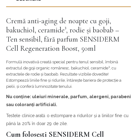
Cremă anti-aging de noapte cu goji,
bakuchiol, ceramide³, rodie și baobab –
Ten sensibil, fără parfum SENSIDERM
Cell Regeneration Boost, 50ml
Formulă inovativă creată special pentru tenul sensibil, îmbină
extractul de goji organic românesc, bakuchiol, ceramide³, cu
extractele de rodie și baobab. Rezultate vizibile dovedite!
Estompează liniile fine și ridurile, întărește bariera de protecție a
pielii, și conferă luminozitate tenului.
Nu conține: uleiuri minerale, parfum, alergeni, parabeni
sau coloranți artificiali.
Testele clinice arată o estompare a ridurilor și a liniilor fine cu
până la 20% în doar 29 de zile.
Cum folosești SENSIDERM Cell