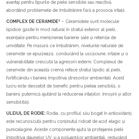
avantaj pentru tipurile de piele sensibile sau reactivă,
abordând problemele de îmbătrânire fără a provoca iritații.
COMPLEX DE CERAMIDE³
– Ceramidele sunt molecule
lipidice găsite în mod natural în stratul exterior al pielii,
esențiale pentru menținerea barierei sale și retenția de
umiditate. Pe măsură ce îmbătrânim, nivelurile naturale de
ceramide se epuizează, conducând la uscăciune, iritație și o
vulnerabilitate crescută la agresorii externi. Complexul de
ceramide din această cremă reface stratul lipidic al pielii,
fortificându-i bariera împotriva stresorilor ambientali. Acest
lucru este deosebit de benefic pentru pielea sensibilă, o
barieră puternică ajutând la reducerea iritațiilor, înroșirii și altor
sensibilități.
ULEIUL DE RODIE:
Rodia, cu profilul său bogat în antioxidanți,
este recunoscută pentru conținutul ridicat de acid elagic și
punicalagine. Aceste componente ajută la protejarea pielii
împotriva daunelor UV și a poluanților ambientali, reducând