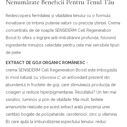
Nenumărate Beneficii Pentru Tenul Tău
Redescoperă fermitatea și vitalitatea tenului cu o formulă
inovatoare ce îmbină puterea naturii cu precizia științei. Crema
concentrată de de noapte SENSIDERM Cell Regeneration
Boost îți oferă o îngrijire anti-îmbătrânire profundă, folosind
ingrediente minuțios selectate pentru cele mai sensibile tipuri
de piele.
EXTRACT DE GOJI ORGANIC ROMÂNESC
–
crema SENSIDERM Cell Regeneration Boost este îmbogățită
în mod natural cu
Vitamina C
, un antioxidant prezent din
abundență în fructele de goji, care stimulează producția de
colagen și reduce hiperpigmentarea. Rezultatul? Un ten mai
sănătos, luminos și plin de vitalitate. Mai mult, testele
amanunțite realizate pe acest extract arată prezența unei
cantități bogate de polizaharide, carotenoizi, zinc și vitamina
B1 care ajută la îmbunătățirea aspectului tenului, reduc