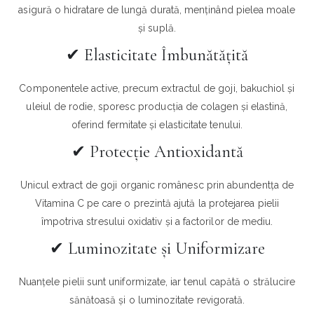
asigură o hidratare de lungă durată, menținând pielea moale
și suplă.
✔︎ Elasticitate Îmbunătățită
Componentele active, precum extractul de goji, bakuchiol și
uleiul de rodie, sporesc producția de colagen și elastină,
oferind fermitate și elasticitate tenului.
✔︎ Protecție Antioxidantă
Unicul extract de goji organic românesc prin abundentța de
Vitamina C pe care o prezintă ajută la protejarea pielii
împotriva stresului oxidativ și a factorilor de mediu.
✔︎ Luminozitate și Uniformizare
Nuanțele pielii sunt uniformizate, iar tenul capătă o strălucire
sănătoasă și o luminozitate revigorată.