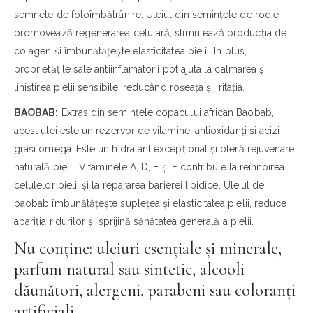
semnele de fotoîmbătrânire. Uleiul din semințele de rodie
promovează regenerarea celulară, stimulează producția de
colagen și îmbunătățește elasticitatea pielii. În plus,
proprietățile sale antiinflamatorii pot ajuta la calmarea și
liniștirea pielii sensibile, reducând roșeața și iritația.
BAOBAB:
Extras din semințele copacului african Baobab,
acest ulei este un rezervor de vitamine, antioxidanți și acizi
grași omega. Este un hidratant excepțional și oferă rejuvenare
naturală pielii. Vitaminele A, D, E și F contribuie la reînnoirea
celulelor pielii și la repararea barierei lipidice. Uleiul de
baobab îmbunătățește suplețea și elasticitatea pielii, reduce
apariția ridurilor și sprijină sănătatea generală a pielii.
Nu conține: uleiuri esențiale și minerale,
parfum natural sau sintetic, alcooli
dăunători, alergeni, parabeni sau coloranți
artificiali.