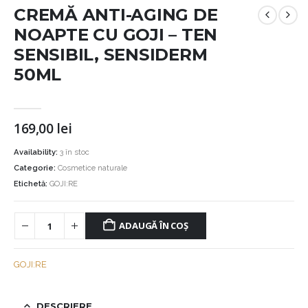
CREMĂ ANTI-AGING DE
NOAPTE CU GOJI – TEN
SENSIBIL, SENSIDERM
50ML
169,00
lei
Availability:
3 în stoc
Categorie:
Cosmetice naturale
Etichetă:
GOJI:RE
ADAUGĂ ÎN COȘ
GOJI:RE
DESCRIERE