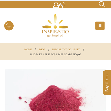
0
HOME
SHOP
SPECIALITĂȚI GOURMET
PUDRĂ DE AFINE ROȘII *MERIȘOARE BIO 50G
Buy tickets