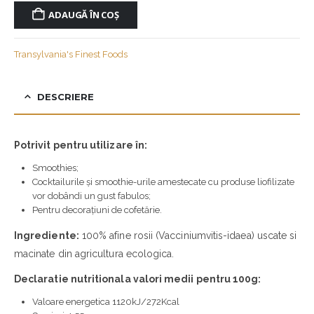
ADAUGĂ ÎN COȘ
Transylvania's Finest Foods
DESCRIERE
Potrivit pentru utilizare în:
Smoothies;
Cocktailurile și smoothie-urile amestecate cu produse liofilizate
vor dobândi un gust fabulos;
Pentru decorațiuni de cofetărie.
Ingrediente:
100% afine rosii (Vacciniumvitis-idaea) uscate si
macinate din agricultura ecologica.
Declaratie nutritionala valori medii pentru 100g:
Valoare energetica 1120kJ/272Kcal