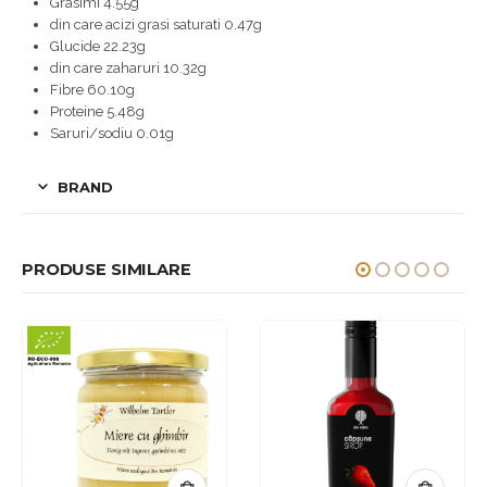
Grasimi 4.55g
din care acizi grasi saturati 0.47g
Glucide 22.23g
din care zaharuri 10.32g
Fibre 60.10g
Proteine 5.48g
Saruri/sodiu 0.01g
BRAND
PRODUSE SIMILARE