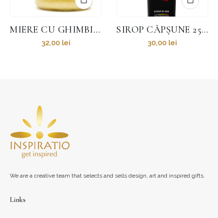
SIROP CĂPȘUNE 250 ML
SIROP ARONIA 250 ML
30,00
lei
30,00
lei
We are a creative team that selects and sells design, art and inspired gifts.
Links