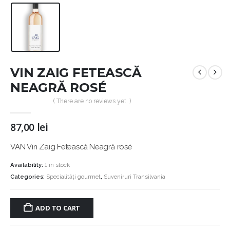
VIN ZAIG FETEASCĂ
NEAGRĂ ROSÉ
( There are no reviews yet. )
87,00
lei
VAN Vin Zaig Fetească Neagră rosé
Availability:
1 in stock
Categories:
Specialități gourmet
,
Suveniruri Transilvania
ADD TO CART