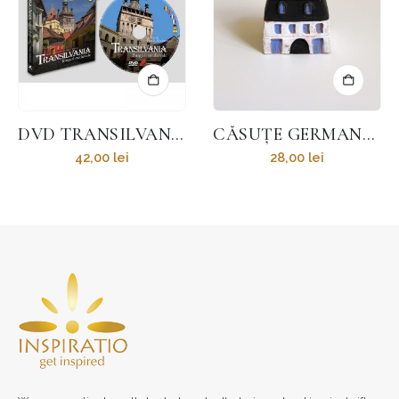
CĂSUȚE GERMANE MICI DIN LUT
ALBUM BRAȘOV – CETATEA COROANEI – FLORIN ANDREESCU
28,00
lei
41,00
lei