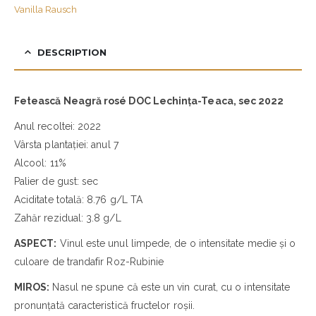
Vanilla Rausch
DESCRIPTION
Fetească Neagră rosé DOC Lechința-Teaca, sec 2022
Anul recoltei: 2022
Vârsta plantației: anul 7
Alcool: 11%
Palier de gust: sec
Aciditate totală: 8.76 g/L TA
Zahăr rezidual: 3.8 g/L
ASPECT:
Vinul este unul limpede, de o intensitate medie și o
culoare de trandafir Roz-Rubinie
MIROS:
Nasul ne spune că este un vin curat, cu o intensitate
pronunțată caracteristică fructelor roșii.