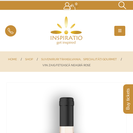
0
HOME
SHOP
SUVENIRURI TRANSILVANIA
,
SPECIALITĂȚI GOURMET
VIN ZAIG FETEASCĂ NEAGRĂ ROSÉ
Buy tickets