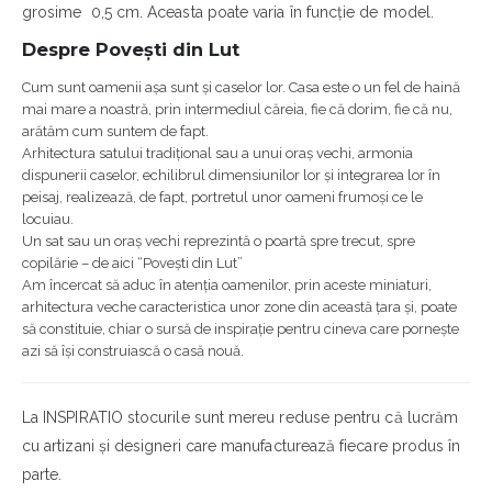
grosime 0,5 cm. Aceasta poate varia în funcție de model.
Despre Povești din Lut
Cum sunt oamenii așa sunt și caselor lor. Casa este o un fel de haină
mai mare a noastră, prin intermediul căreia, fie că dorim, fie că nu,
arătăm cum suntem de fapt.
Arhitectura satului tradițional sau a unui oraș vechi, armonia
dispunerii caselor, echilibrul dimensiunilor lor și integrarea lor în
peisaj, realizează, de fapt, portretul unor oameni frumoși ce le
locuiau.
Un sat sau un oraș vechi reprezintă o poartă spre trecut, spre
copilărie – de aici “Povești din Lut”
Am încercat să aduc în atenția oamenilor, prin aceste miniaturi,
arhitectura veche caracteristica unor zone din această țara și, poate
să constituie, chiar o sursă de inspirație pentru cineva care pornește
azi să își construiască o casă nouă.
La INSPIRATIO stocurile sunt mereu reduse pentru că lucrăm
cu artizani și designeri care manufacturează fiecare produs în
parte.