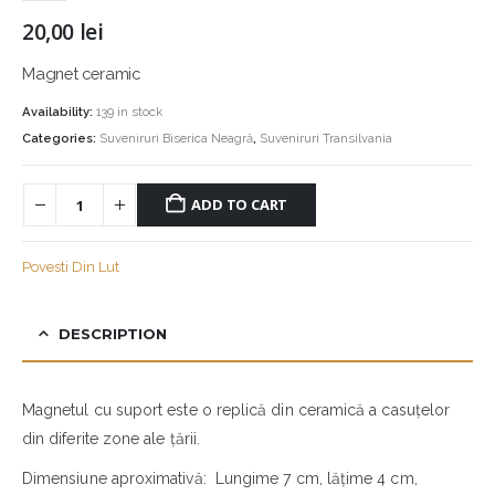
20,00
lei
Magnet ceramic
Availability:
139 in stock
Categories:
Suveniruri Biserica Neagră
,
Suveniruri Transilvania
ADD TO CART
Povesti Din Lut
DESCRIPTION
Magnetul cu suport este o replică din ceramică a casuțelor
din diferite zone ale țării.
Dimensiune aproximativă: Lungime 7 cm, lățime 4 cm,