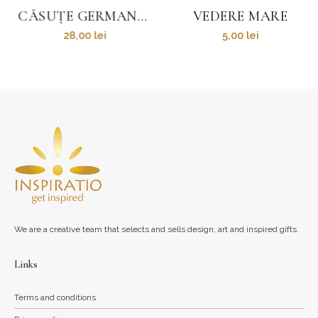
CĂSUȚE GERMANE MICI DIN LUT
VEDERE MARE
28,00
lei
5,00
lei
We are a creative team that selects and sells design, art and inspired gifts.
Links
Terms and conditions