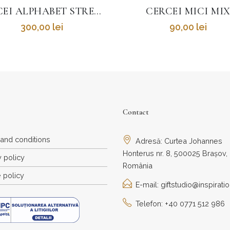
CERCEI MICI MIX
BROȘĂ COPII
90,00
lei
65,00
lei
Contact
and conditions
Adresă: Curtea Johannes
Honterus nr. 8, 500025 Brașov,
y policy
România
 policy
E-mail: giftstudio@inspiratio
Telefon: +40 0771 512 986