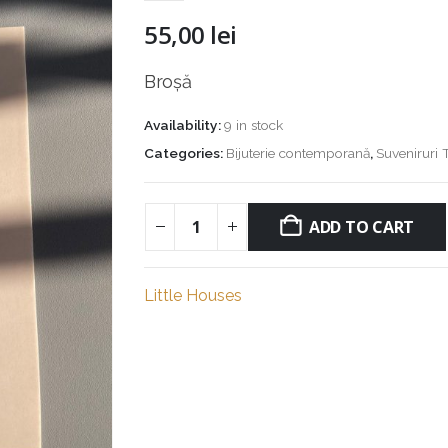
55,00
lei
Broșă
Availability:
9 in stock
Categories:
Bijuterie contemporană
,
Suveniruri 
ADD TO CART
Little Houses