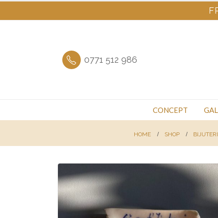
F
0771 512 986
CONCEPT
GAL
HOME
SHOP
BIJUTER