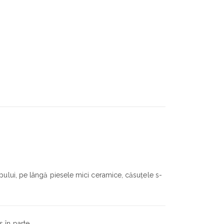
pului, pe lângă piesele mici ceramice, căsuțele s-
 în parte.