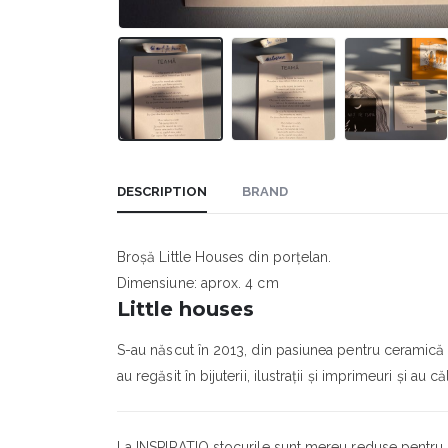
DESCRIPTION
BRAND
Broșă Little Houses din porțelan.
Dimensiune: aprox. 4 cm
Little houses
S-au născut în 2013, din pasiunea pentru ceramică ș
au regăsit în bijuterii, ilustrații și imprimeuri și au 
La INSPIRATIO stocurile sunt mereu reduse pentru c