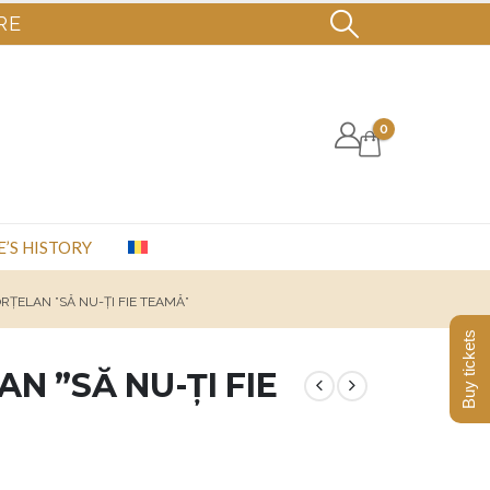
RE
0
E’S HISTORY
RȚELAN ”SĂ NU-ȚI FIE TEAMĂ”
Buy tickets
N ”SĂ NU-ȚI FIE