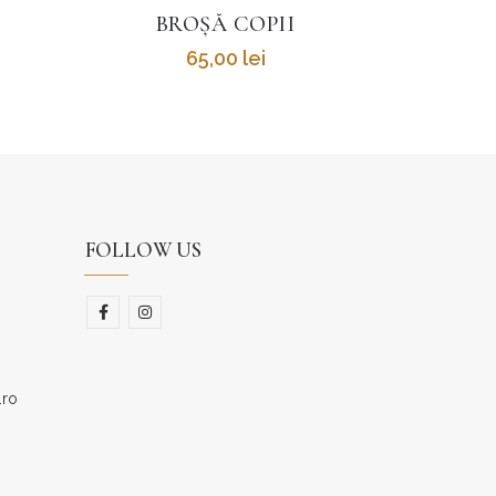
CERCEI TECTONICA DUO SILVER
420,00
lei
FOLLOW US
.ro