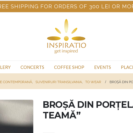
REE SHIPPING FOR ORDERS OF 300 LEI OR MO
LERY
CONCERTS
COFFEE SHOP
EVENTS
PLAC
IE CONTEMPORANĂ
,
SUVENIRURI TRANSILVANIA
,
TO WEAR
BROȘĂ DIN PO
BROȘĂ DIN PORȚELA
TEAMĂ”