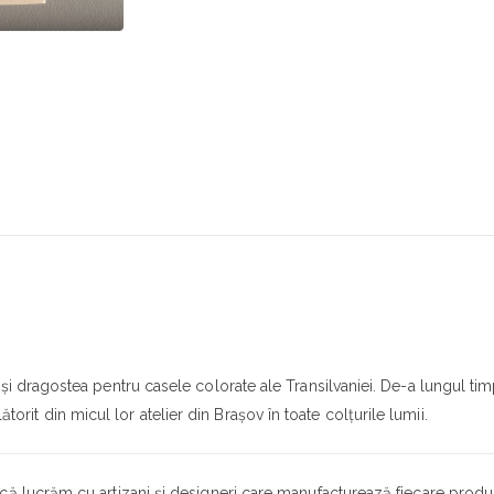
i dragostea pentru casele colorate ale Transilvaniei. De-a lungul tim
călătorit din micul lor atelier din Brașov în toate colțurile lumii.
ă lucrăm cu artizani și designeri care manufacturează fiecare produs