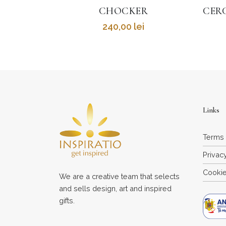
R
CERCEI ALPHABET STRENGHT
i
300,00
lei
Links
Terms 
Privac
Cookie
We are a creative team that selects
and sells design, art and inspired
gifts.