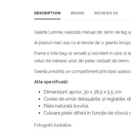
DESCRIPTION
BRAND
REVIEWS (0)
Geanta Lemnia, realizată manual din lemn de fag și 
Ai planuri mari, așa că ai nevoie de o geantă încăp
Frame
e tote bag-ul versatil și rezistent în care ți
seturi de mânere, unul din piele, celălalt din lemn,
Geanta prezintă un compartiment principal spațios ș
Alte specificații:
Dimensiuni: aprox. 30 x 38.5 x 5.5 cm
Curele de umăr detașabile, și reglabile, di
Piele naturală bovină.
Culoare piele: diferă în funcție de stocul d
Fotografii ilustrative.