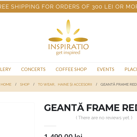
REE SHIPPING FOR ORDERS OF 300 LEI OR MO
LERY
CONCERTS
COFFEE SHOP
EVENTS
PLAC
HOME
SHOP
TO WEAR
,
HAINE ȘI ACCESORII
GEANTĂ FRAME RED
GEANTĂ FRAME RE
( There are no reviews yet. )
1.490,00
lei