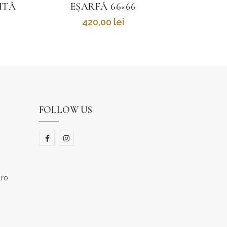
ȘOSETA 3 36-40
BORSET
45,00
lei
FOLLOW US
.ro