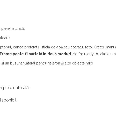
piele naturală.
ătoare.
i laptopul, cartea preferată, sticla de apă sau aparatul foto. Creată ma
Frame
poate fi purtată în două moduri
. You’re ready to take on th
i un buzunar lateral pentru telefon și alte obiecte mici.
n piele naturală.
isponibil.