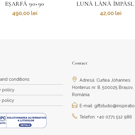
NĂ LÂNĂ ÎMPÂSLITĂ
EȘARFĂ 66×66
42,00
lei
420,00
lei
Contact
and conditions
Adresă: Curtea Johannes
Honterus nr. 8, 500025 Brașov,
y policy
România
 policy
E-mail: giftstudio@inspiratio
Telefon: +40 0771 512 986