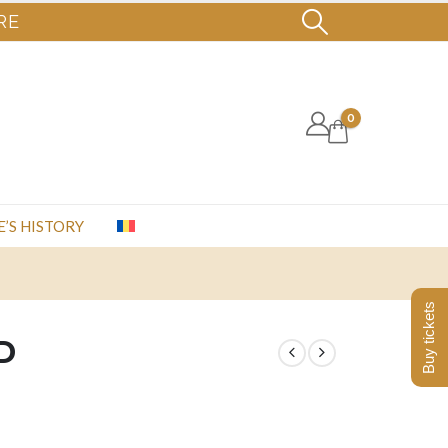
RE
0
E’S HISTORY
Buy tickets
D