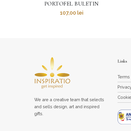
LETIN
EȘARFĂ 90×90
LU
490,00
lei
Links
Terms 
Privac
Cookie
We are a creative team that selects
and sells design, art and inspired
gifts.