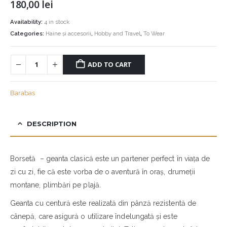
180,00
lei
Availability:
4 in stock
Categories:
Haine și accesorii
,
Hobby and Travel
,
To Wear
ADD TO CART
Barabas
DESCRIPTION
Borsetă – geanta clasică este un partener perfect în viața de
zi cu zi, fie că este vorba de o aventură în oraș, drumeții
montane, plimbări pe plajă.
Geanta cu centură este realizată din pânză rezistentă de
cânepă, care asigură o utilizare îndelungată și este