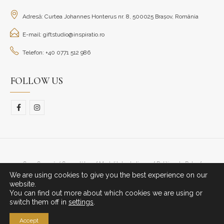
Adresă: Curtea Johannes Honterus nr. 8, 500025 Brașov, România
E-mail: giftstudio@inspiratio.ro
Telefon: +40 0771 512 986
FOLLOW US
Cum Cumpăr/ Cum plătesc
Modalitate de livrare
Politica de Retur
We are using cookies to give you the best experience on our
© Copyright 2023. All Rights Reserved.
website.
You can find out more about which cookies we are using or
switch them off in
settings
.
Accept