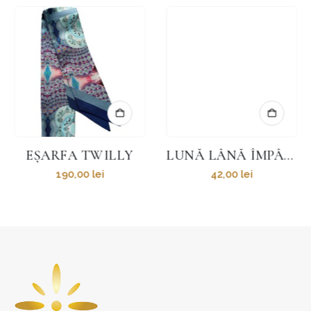
EȘARFA TWILLY
LUNĂ LÂNĂ ÎMPÂSLITĂ
190,00
lei
42,00
lei