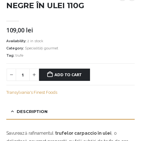
NEGRE ÎN ULEI 110G
109,00
lei
Availability:
2 in stock
Category:
Specialități gourmet
Tag:
trufe
ADD TO CART
Transylvania's Finest Foods
DESCRIPTION
Savurează rafinamentul
trufelor carpaccio în ulei
, o