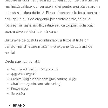
delicatesă gourmet preparată cu felii subțiri de trufe de cea
mai înaltă calitate, conservate în ulei pentru a-și păstra aroma
intensă și textura delicată. Fiecare borcan este ideal pentru a
adăuga un plus de eleganță preparatelor tale, fie că le
folosești în paste, risotto, salate sau ca topping sofisticat
pentru diverse feluri de mâncare.
Bucură-te de gustul inconfundabil și luxos al trufelor,
transformând fiecare masă într-o experiență culinară de
neuitat.
Declarație nutrițională:
Valori medii pentru 100g produs
445 kCal/1831 kJ
Grăsimi 48g din care acizi grasi saturați: 6.9g)
Glucide: 2.7g (din care zaharuri 0g)
Proteine 0g
Sare 3.8g
BRAND