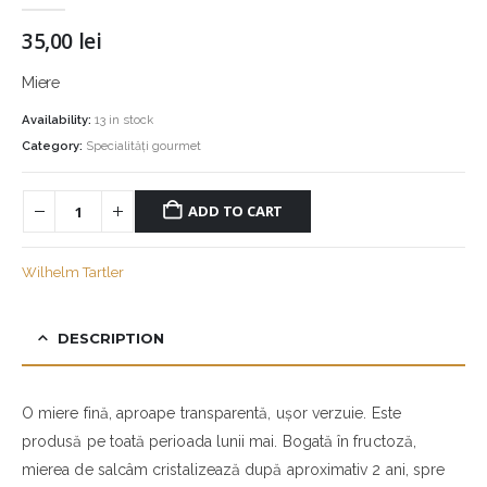
35,00
lei
Miere
Availability:
13 in stock
Category:
Specialități gourmet
ADD TO CART
Wilhelm Tartler
DESCRIPTION
O miere fină, aproape transparentă, ușor verzuie. Este
produsă pe toată perioada lunii mai. Bogată în fructoză,
mierea de salcâm cristalizează după aproximativ 2 ani, spre