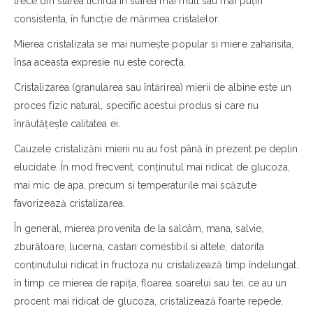
trece din starea lichida în starea mai mult sau mai puțin
consistenta, în funcție de mărimea cristalelor.
Mierea cristalizata se mai numește popular si miere zaharisita,
însa aceasta expresie nu este corecta.
Cristalizarea (granularea sau întărirea) mierii de albine este un
proces fizic natural, specific acestui produs si care nu
înrăutățește calitatea ei.
Cauzele cristalizării mierii nu au fost până în prezent pe deplin
elucidate. În mod frecvent, conținutul mai ridicat de glucoza,
mai mic de apa, precum si temperaturile mai scăzute
favorizează cristalizarea.
În general, mierea provenita de la salcâm, mana, salvie,
zburătoare, lucerna, castan comestibil si altele, datorita
conținutului ridicat în fructoza nu cristalizează timp îndelungat,
în timp ce mierea de rapița, floarea soarelui sau tei, ce au un
procent mai ridicat de glucoza, cristalizează foarte repede,