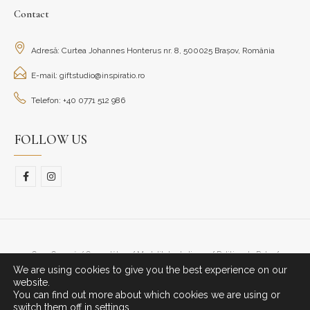
Contact
Adresă: Curtea Johannes Honterus nr. 8, 500025 Brașov, România
E-mail: giftstudio@inspiratio.ro
Telefon: +40 0771 512 986
FOLLOW US
Cum Cumpăr/ Cum plătesc
Modalitate de livrare
Politica de Retur
We are using cookies to give you the best experience on our
© Copyright 2023. All Rights Reserved.
website.
You can find out more about which cookies we are using or
switch them off in
settings
.