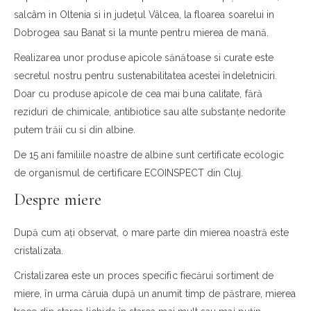
salcâm in Oltenia si in județul Vâlcea, la floarea soarelui in
Dobrogea sau Banat si la munte pentru mierea de mană.
Realizarea unor produse apicole sănătoase si curate este
secretul nostru pentru sustenabilitatea acestei îndeletniciri.
Doar cu produse apicole de cea mai buna calitate, fără
reziduri de chimicale, antibiotice sau alte substanțe nedorite
putem trăii cu si din albine.
De 15 ani familiile noastre de albine sunt certificate ecologic
de organismul de certificare ECOINSPECT din Cluj.
Despre miere
După cum ați observat, o mare parte din mierea noastră este
cristalizata.
Cristalizarea este un proces specific fiecărui sortiment de
miere, în urma căruia după un anumit timp de păstrare, mierea