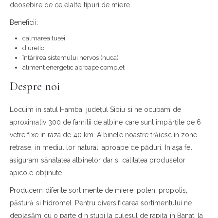
deosebire de celelalte tipuri de miere.
Beneficii:
calmarea tusei
diuretic
întărirea sistemului nervos (nuca)
aliment energetic aproape complet
Despre noi
Locuim in satul Hamba, județul Sibiu si ne ocupam de
aproximativ 300 de familii de albine care sunt împărțite pe 6
vetre fixe in raza de 40 km. Albinele noastre trăiesc in zone
retrase, in mediul lor natural, aproape de păduri. In așa fel
asiguram sănătatea albinelor dar si calitatea produselor
apicole obținute.
Producem diferite sortimente de miere, polen, propolis,
păstură si hidromel. Pentru diversificarea sortimentului ne
deplasăm cu o parte din stupi la culesul de rapița in Banat, la