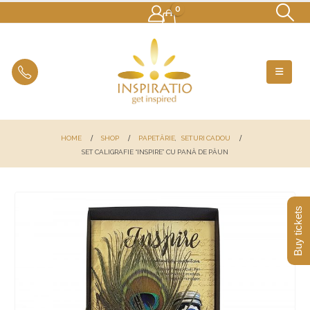
0
HOME
SHOP
PAPETĂRIE
,
SETURI CADOU
SET CALIGRAFIE “INSPIRE” CU PANĂ DE PĂUN
Buy tickets