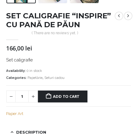
SET CALIGRAFIE “INSPIRE”
CU PANĂ DE PĂUN
( There are no reviews yet. )
166,00
lei
Set caligrafie
Availability:
0 in stock
Categories:
Papetărie
,
Seturi cadou
ADD TO CART
Paper Art
DESCRIPTION