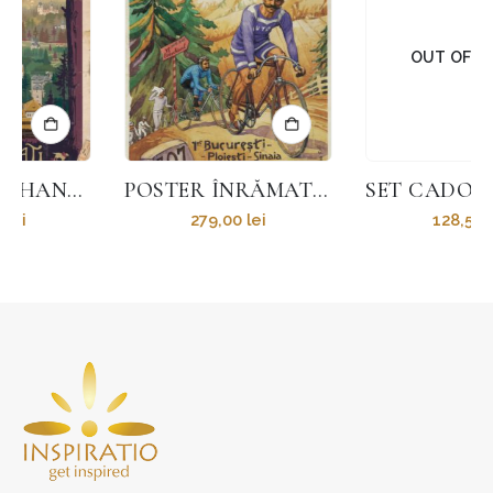
OUT OF STOCK
POSTER ÎNRĂMAT CIRCUITUL MUNTENIEI
SET CADOU “NOSTALGIA” CU TRANDAFIR DIN LEMN BALSA ȘI PANĂ DE SCRIS
279,00
lei
128,50
lei