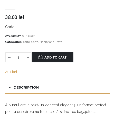
38,00
lei
Carte
Availability:
0 in stock
Categories:
carte
,
Carte
,
Hobby and Travel
ADD TO CART
Ad Libri
DESCRIPTION
Albumul are la bază un concept elegant și un format perfect
pentru cei cărora nu le place să-și încarce bagajele cu