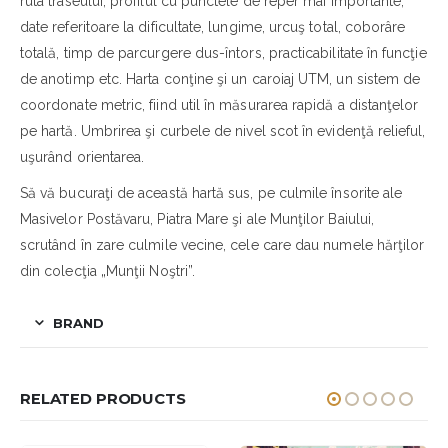
ruta traseului, profilul cu punctele de reper mai importante,
date referitoare la dificultate, lungime, urcuş total, coborâre
totală, timp de parcurgere dus-întors, practicabilitate în funcţie
de anotimp etc. Harta conţine şi un caroiaj UTM, un sistem de
coordonate metric, fiind util în măsurarea rapidă a distanţelor
pe hartă. Umbrirea şi curbele de nivel scot în evidenţă relieful,
uşurând orientarea.
Să vă bucuraţi de această hartă sus, pe culmile însorite ale
Masivelor Postăvaru, Piatra Mare şi ale Munţilor Baiului,
scrutând în zare culmile vecine, cele care dau numele hărţilor
din colecţia „Munţii Noştri”.
BRAND
RELATED PRODUCTS