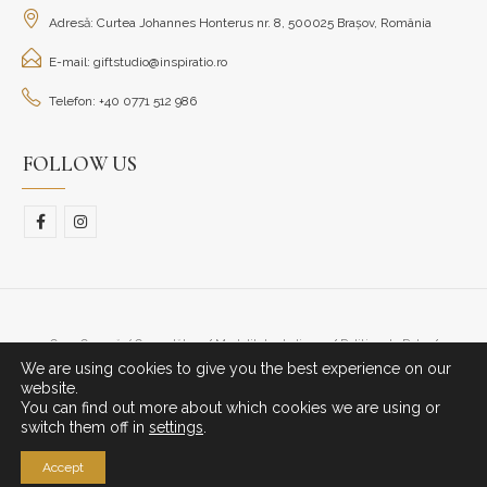
Adresă: Curtea Johannes Honterus nr. 8, 500025 Brașov, România
E-mail: giftstudio@inspiratio.ro
Telefon: +40 0771 512 986
FOLLOW US
Cum Cumpăr/ Cum plătesc
Modalitate de livrare
Politica de Retur
We are using cookies to give you the best experience on our
© Copyright 2023. All Rights Reserved.
website.
You can find out more about which cookies we are using or
switch them off in
settings
.
Accept