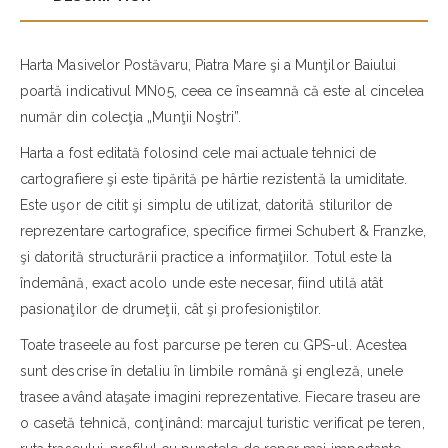
Harta Masivelor Postăvaru, Piatra Mare şi a Munţilor Baiului
poartă indicativul MN05, ceea ce înseamnă că este al cincelea
număr din colecţia „Munţii Noştri”.
Harta a fost editată folosind cele mai actuale tehnici de
cartografiere şi este tipărită pe hârtie rezistentă la umiditate.
Este uşor de citit şi simplu de utilizat, datorită stilurilor de
reprezentare cartografice, specifice firmei Schubert & Franzke,
şi datorită structurării practice a informaţiilor. Totul este la
îndemână, exact acolo unde este necesar, fiind utilă atât
pasionaţilor de drumeţii, cât şi profesioniştilor.
Toate traseele au fost parcurse pe teren cu GPS-ul. Acestea
sunt descrise în detaliu în limbile română şi engleză, unele
trasee având ataşate imagini reprezentative. Fiecare traseu are
o casetă tehnică, conţinând: marcajul turistic verificat pe teren,