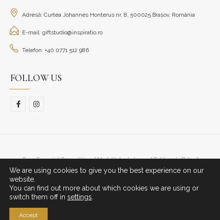
Adresă: Curtea Johannes Honterus nr. 8, 500025 Brașov, România
E-mail: giftstudio@inspiratio.ro
Telefon: +40 0771 512 986
FOLLOW US
Cum Cumpăr/ Cum plătesc
Modalitate de livrare
Politica de Retur
We are using cookies to give you the best experience on our
© Copyright 2023. All Rights Reserved.
website.
You can find out more about which cookies we are using or
switch them off in
settings
.
Accept