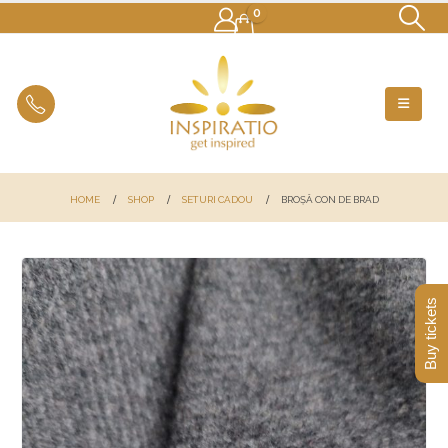
0
HOME
SHOP
SETURI CADOU
BROȘĂ CON DE BRAD
Buy tickets