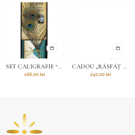
SET CALIGRAFIE “INSPIRE” CU PANĂ DE PĂUN
CADOU „RĂSFĂȚ DE WEEKEND”
166,00
lei
240,00
lei