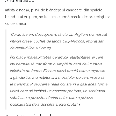
Andreia Sabo,
artista gingașă, plină de blândețe și candoare, din spatele
brand-ului Argilum, ne transmite următoarele despre relația sa
cu ceramica:
”Ceramica am descoperit-o târziu, iar Argilum s-a născut
într-un orășel cochet de lângă Cluj-Napoca, îmbrățișat
de dealuri line și Someș.
Îmi place maleabilitatea ceramicii, elasticitatea ei care
îmi permite să transform o simplă bucată de lut într-o
infinitate de forme. Fiecare piesă creată este o expresie
a gândurilor, a emoțiilor și a mesajelor pe care vreau să
le transmit. Provocarea reală constă în a găsi acea formă
unică care să închidă un concept profund, un sentiment
subtil sau o poveste, oferind celor care o privesc
posibilitatea de a descifra și interpreta.”
♥