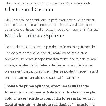
Uleiul esențial de portocală dulce favorizează un somn liniștit.
Ulei Esențial Geraniu
Uleiul esențial de geraniu are un parfum cu note dulci-florale cu
proprietăți tonifiante, astringente și purifiante. Uleiul esențial de
geraniu este antispasmodic, relaxant, pozitivant, ușor antiinflamator.
Mod de Utilizare/Aplicare
Înainte de masaj, aplică un pic de ulei în palme și freacă-le
una de alta pentru a le încălzi. Odată ce palmele sunt
pregătite, se poate începe masarea zonei dorite prin mișcări
scurte, mai ales dacă pielea este foarte uscată. Odată ce
pielea s-a încărcat cu suficient ulei, se poate îmcepe masajul
prin mișcări mai ample pe o suplafață mai mare.
!
Înainte de prima aplicare, efectuează un test de
toleranță cu o zi înainte. Aplică o cantitate mică în pliul
cotului și verifică dacă corpul tău tolerează produsul.
Dacă ai mâncărimi de piele sau dacă se înroșește, nu