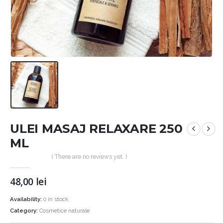
ULEI MASAJ RELAXARE 250
ML
( There are no reviews yet. )
48,00
lei
Availability:
0 in stock
Category:
Cosmetice naturale