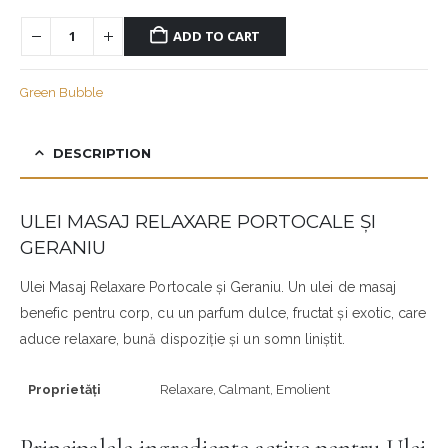
ADD TO CART
Green Bubble
DESCRIPTION
ULEI MASAJ RELAXARE PORTOCALE ȘI
GERANIU
Ulei Masaj Relaxare Portocale și Geraniu. Un ulei de masaj
benefic pentru corp, cu un parfum dulce, fructat și exotic, care
aduce relaxare, bună dispoziție și un somn liniștit.
Proprietăți
Relaxare, Calmant, Emolient
Principalele ingrediente active pentru Ulei