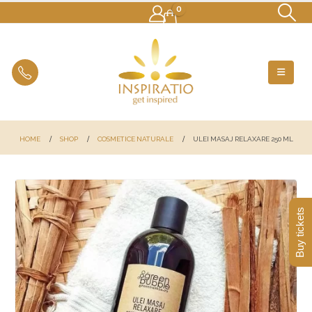
0
HOME
SHOP
COSMETICE NATURALE
ULEI MASAJ RELAXARE 250 ML
Buy tickets