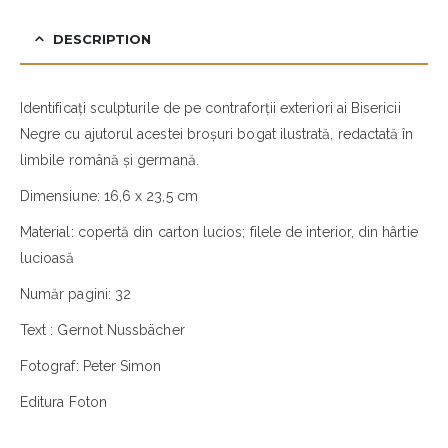
DESCRIPTION
Identificați sculpturile de pe contraforții exteriori ai Bisericii
Negre cu ajutorul acestei broșuri bogat ilustrată, redactată în
limbile română și germană.
Dimensiune: 16,6 x 23,5 cm
Material: copertă din carton lucios; filele de interior, din hârtie
lucioasă
Număr pagini: 32
Text : Gernot Nussbächer
Fotograf: Peter Simon
Editura Foton