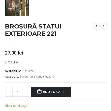
BROȘURĂ STATUI
EXTERIOARE 221
27,00
lei
Broșură
Availability:
18 in stock
Category:
Suveniruri Biserica Neagră
ADD TO CART
Biserica Neagră