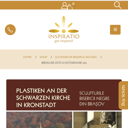
0
HOME
SHOP
SUVENIRURI BISERICA NEAGRĂ
BROȘURĂ STATUI EXTERIOARE 221
Buy tickets