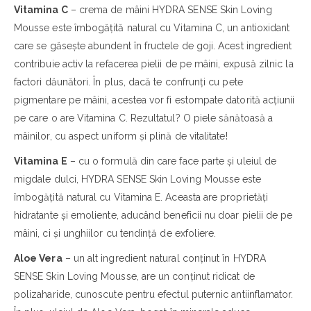
Vitamina C
– crema de mâini HYDRA SENSE Skin Loving
Mousse este îmbogățită natural cu Vitamina C, un antioxidant
care se găsește abundent în fructele de goji. Acest ingredient
contribuie activ la refacerea pielii de pe mâini, expusă zilnic la
factori dăunători. În plus, dacă te confrunți cu pete
pigmentare pe mâini, acestea vor fi estompate datorită acțiunii
pe care o are Vitamina C. Rezultatul? O piele sănătoasă a
mâinilor, cu aspect uniform și plină de vitalitate!
Vitamina E
– cu o formulă din care face parte și uleiul de
migdale dulci, HYDRA SENSE Skin Loving Mousse este
îmbogățită natural cu Vitamina E. Aceasta are proprietăți
hidratante și emoliente, aducând beneficii nu doar pielii de pe
mâini, ci și unghiilor cu tendință de exfoliere.
Aloe Vera
– un alt ingredient natural conținut în HYDRA
SENSE Skin Loving Mousse, are un conținut ridicat de
polizaharide, cunoscute pentru efectul puternic antiinflamator.