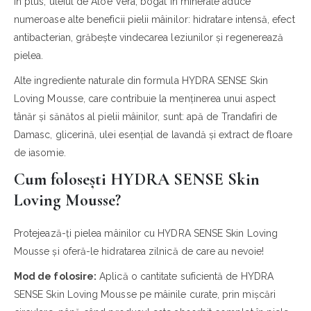
În plus, uleiul de Aloe Vera, bogat în minerale aduce
numeroase alte beneficii pielii mâinilor: hidratare intensă, efect
antibacterian, grăbește vindecarea leziunilor și regenerează
pielea.
Alte ingrediente naturale din formula HYDRA SENSE Skin
Loving Mousse, care contribuie la menținerea unui aspect
tânăr și sănătos al pielii mâinilor, sunt: apă de Trandafiri de
Damasc, glicerină, ulei esențial de lavandă și extract de floare
de iasomie.
Cum folosești HYDRA SENSE Skin
Loving Mousse?
Protejează-ți pielea mâinilor cu HYDRA SENSE Skin Loving
Mousse și oferă-le hidratarea zilnică de care au nevoie!
Mod de folosire:
Aplică o cantitate suficientă de HYDRA
SENSE Skin Loving Mousse pe mâinile curate, prin mișcări