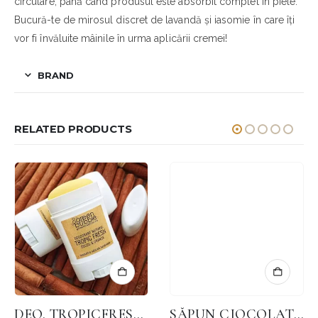
circulare, până când produsul este absorbit complet în piele.
Bucură-te de mirosul discret de lavandă și iasomie în care îți
vor fi învăluite mâinile în urma aplicării cremei!
BRAND
RELATED PRODUCTS
DEO. TROPICFRESH BICARBONAT SOLID
SĂPUN CIOCOLATĂ