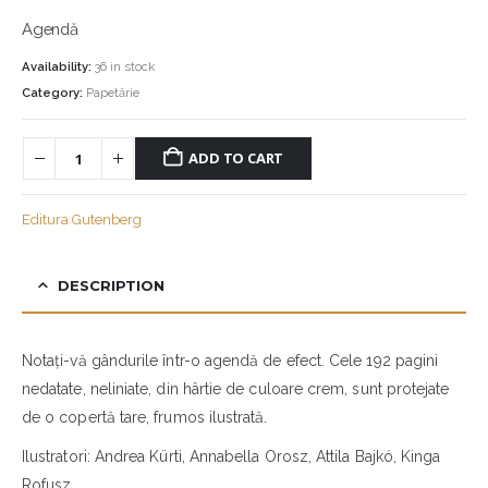
Agendă
Availability:
36 in stock
Category:
Papetărie
ADD TO CART
Editura Gutenberg
DESCRIPTION
Notați-vă gândurile într-o agendă de efect. Cele 192 pagini
nedatate, neliniate, din hârtie de culoare crem, sunt protejate
de o copertă tare, frumos ilustrată.
Ilustratori: Andrea Kürti, Annabella Orosz, Attila Bajkó, Kinga
Rofusz